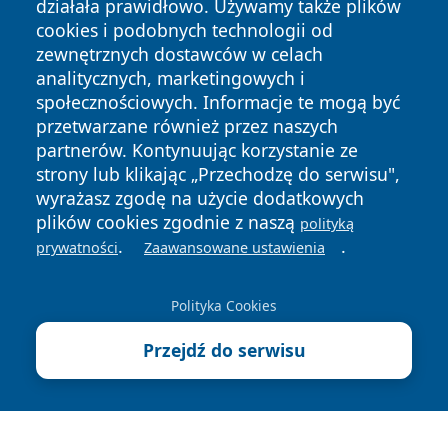
działała prawidłowo. Używamy także plików
cookies i podobnych technologii od
zewnętrznych dostawców w celach
analitycznych, marketingowych i
społecznościowych. Informacje te mogą być
Copyright © 2026 echolegnica.pl Wszystkie prawa
zastrzeżone.
przetwarzane również przez naszych
partnerów. Kontynuując korzystanie ze
strony lub klikając „Przechodzę do serwisu",
Polityka
Polityka
wyrażasz zgodę na użycie dodatkowych
News
Autorzy
Prywatności
Cookies
plików cookies zgodnie z naszą
polityką
.
.
prywatności
Zaawansowane ustawienia
Polityka Cookies
Przejdź do serwisu