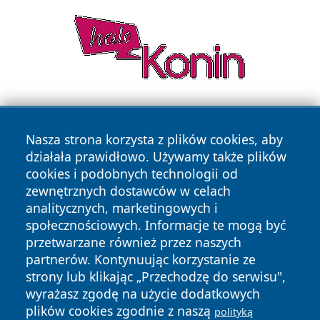
Nasza strona korzysta z plików cookies, aby
działała prawidłowo. Używamy także plików
cookies i podobnych technologii od
zewnętrznych dostawców w celach
Copyright © 2026 echolegnica.pl Wszystkie prawa
analitycznych, marketingowych i
zastrzeżone.
społecznościowych. Informacje te mogą być
przetwarzane również przez naszych
partnerów. Kontynuując korzystanie ze
Polityka
Polityka
News
Autorzy
strony lub klikając „Przechodzę do serwisu",
Prywatności
Cookies
wyrażasz zgodę na użycie dodatkowych
plików cookies zgodnie z naszą
polityką