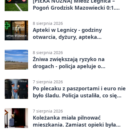
[PIŁKA NOŻNA] Miedź Legnica –
Pogoń Grodzisk Mazowiecki 0:1.
Pogoń liderem Betclic 1. ligi po
meczu w Legnicy
8 sierpnia 2026
Apteki w Legnicy - godziny
otwarcia, dyżury, apteka
całodobowa
8 sierpnia 2026
Żniwa zwiększają ryzyko na
drogach - policja apeluje o
ostrożność
7 sierpnia 2026
Po plecaku z paszportami i euro nie
było śladu. Policja ustaliła, co się
stało
7 sierpnia 2026
Koleżanka miała pilnować
mieszkania. Zamiast opieki była