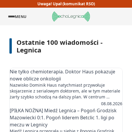
Uwaga! Upał (komunikat RSO)
MENU
Ostatnie 100 wiadomości -
Legnica
Nie tylko chemioterapia. Doktor Haus pokazuje
nowe oblicze onkologii
Nazwisko Dominik Haus natychmiast przywołuje
skojarzenie z serialowym doktorem, ale w tym materiale
żarty szybko schodzą na dalszy plan. W centrum …
08.08.2026
[PIŁKA NOŻNA] Miedź Legnica – Pogoń Grodzisk
Mazowiecki 0:1. Pogoń liderem Betclic 1. ligi po
meczu w Legnicy
Miedź Legnica przegrała u siebie z Pogonią Grodzisk