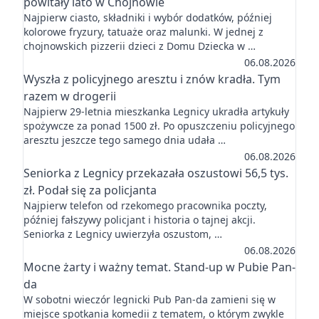
powitały lato w Chojnowie
Najpierw ciasto, składniki i wybór dodatków, później
kolorowe fryzury, tatuaże oraz malunki. W jednej z
chojnowskich pizzerii dzieci z Domu Dziecka w …
06.08.2026
Wyszła z policyjnego aresztu i znów kradła. Tym
razem w drogerii
Najpierw 29-letnia mieszkanka Legnicy ukradła artykuły
spożywcze za ponad 1500 zł. Po opuszczeniu policyjnego
aresztu jeszcze tego samego dnia udała …
06.08.2026
Seniorka z Legnicy przekazała oszustowi 56,5 tys.
zł. Podał się za policjanta
Najpierw telefon od rzekomego pracownika poczty,
później fałszywy policjant i historia o tajnej akcji.
Seniorka z Legnicy uwierzyła oszustom, …
06.08.2026
Mocne żarty i ważny temat. Stand-up w Pubie Pan-
da
W sobotni wieczór legnicki Pub Pan-da zamieni się w
miejsce spotkania komedii z tematem, o którym zwykle