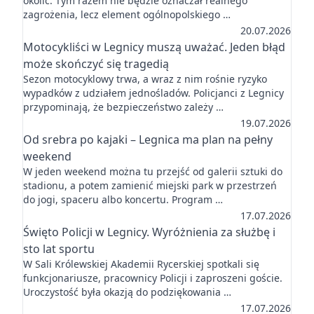
okolic. Tym razem nie będzie oznaczał realnego
zagrożenia, lecz element ogólnopolskiego …
20.07.2026
Motocykliści w Legnicy muszą uważać. Jeden błąd
może skończyć się tragedią
Sezon motocyklowy trwa, a wraz z nim rośnie ryzyko
wypadków z udziałem jednośladów. Policjanci z Legnicy
przypominają, że bezpieczeństwo zależy …
19.07.2026
Od srebra po kajaki – Legnica ma plan na pełny
weekend
W jeden weekend można tu przejść od galerii sztuki do
stadionu, a potem zamienić miejski park w przestrzeń
do jogi, spaceru albo koncertu. Program …
17.07.2026
Święto Policji w Legnicy. Wyróżnienia za służbę i
sto lat sportu
W Sali Królewskiej Akademii Rycerskiej spotkali się
funkcjonariusze, pracownicy Policji i zaproszeni goście.
Uroczystość była okazją do podziękowania …
17.07.2026