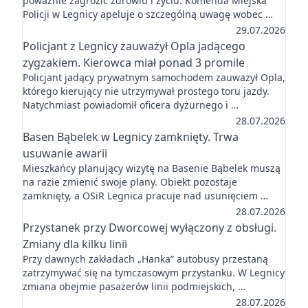
poważnie zagrozić zdrowiu i życiu. Komenda Miejska
Policji w Legnicy apeluje o szczególną uwagę wobec …
29.07.2026
Policjant z Legnicy zauważył Opla jadącego
zygzakiem. Kierowca miał ponad 3 promile
Policjant jadący prywatnym samochodem zauważył Opla,
którego kierujący nie utrzymywał prostego toru jazdy.
Natychmiast powiadomił oficera dyżurnego i …
28.07.2026
Basen Bąbelek w Legnicy zamknięty. Trwa
usuwanie awarii
Mieszkańcy planujący wizytę na Basenie Bąbelek muszą
na razie zmienić swoje plany. Obiekt pozostaje
zamknięty, a OSiR Legnica pracuje nad usunięciem …
28.07.2026
Przystanek przy Dworcowej wyłączony z obsługi.
Zmiany dla kilku linii
Przy dawnych zakładach „Hanka” autobusy przestaną
zatrzymywać się na tymczasowym przystanku. W Legnicy
zmiana obejmie pasażerów linii podmiejskich, …
28.07.2026