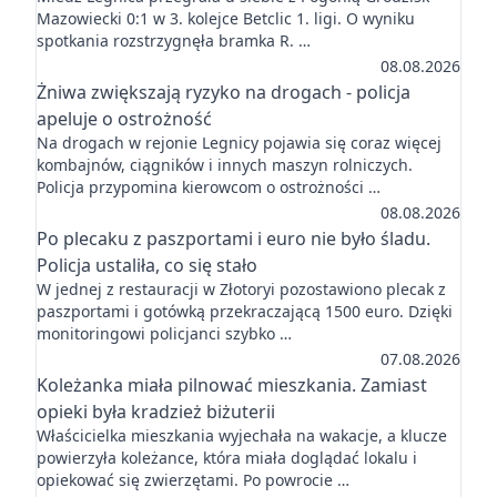
Mazowiecki 0:1 w 3. kolejce Betclic 1. ligi. O wyniku
spotkania rozstrzygnęła bramka R. …
08.08.2026
Żniwa zwiększają ryzyko na drogach - policja
apeluje o ostrożność
Na drogach w rejonie Legnicy pojawia się coraz więcej
kombajnów, ciągników i innych maszyn rolniczych.
Policja przypomina kierowcom o ostrożności …
08.08.2026
Po plecaku z paszportami i euro nie było śladu.
Policja ustaliła, co się stało
W jednej z restauracji w Złotoryi pozostawiono plecak z
paszportami i gotówką przekraczającą 1500 euro. Dzięki
monitoringowi policjanci szybko …
07.08.2026
Koleżanka miała pilnować mieszkania. Zamiast
opieki była kradzież biżuterii
Właścicielka mieszkania wyjechała na wakacje, a klucze
powierzyła koleżance, która miała doglądać lokalu i
opiekować się zwierzętami. Po powrocie …