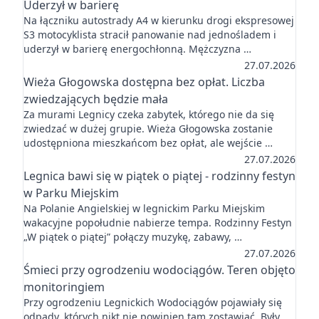
Uderzył w barierę
Na łączniku autostrady A4 w kierunku drogi ekspresowej
S3 motocyklista stracił panowanie nad jednośladem i
uderzył w barierę energochłonną. Mężczyzna …
27.07.2026
Wieża Głogowska dostępna bez opłat. Liczba
zwiedzających będzie mała
Za murami Legnicy czeka zabytek, którego nie da się
zwiedzać w dużej grupie. Wieża Głogowska zostanie
udostępniona mieszkańcom bez opłat, ale wejście …
27.07.2026
Legnica bawi się w piątek o piątej - rodzinny festyn
w Parku Miejskim
Na Polanie Angielskiej w legnickim Parku Miejskim
wakacyjne popołudnie nabierze tempa. Rodzinny Festyn
„W piątek o piątej” połączy muzykę, zabawy, …
27.07.2026
Śmieci przy ogrodzeniu wodociągów. Teren objęto
monitoringiem
Przy ogrodzeniu Legnickich Wodociągów pojawiały się
odpady, których nikt nie powinien tam zostawiać. Były