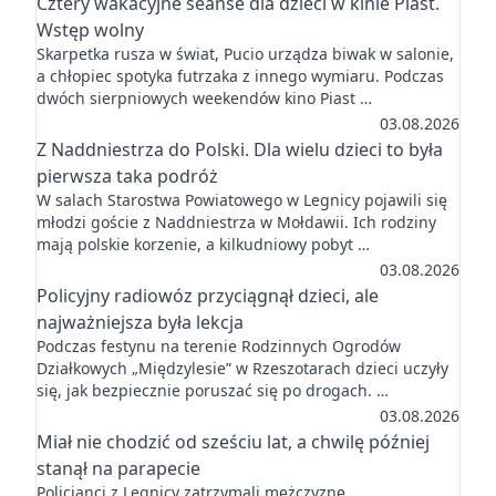
Cztery wakacyjne seanse dla dzieci w kinie Piast.
Wstęp wolny
Skarpetka rusza w świat, Pucio urządza biwak w salonie,
a chłopiec spotyka futrzaka z innego wymiaru. Podczas
dwóch sierpniowych weekendów kino Piast …
03.08.2026
Z Naddniestrza do Polski. Dla wielu dzieci to była
pierwsza taka podróż
W salach Starostwa Powiatowego w Legnicy pojawili się
młodzi goście z Naddniestrza w Mołdawii. Ich rodziny
mają polskie korzenie, a kilkudniowy pobyt …
03.08.2026
Policyjny radiowóz przyciągnął dzieci, ale
najważniejsza była lekcja
Podczas festynu na terenie Rodzinnych Ogrodów
Działkowych „Międzylesie” w Rzeszotarach dzieci uczyły
się, jak bezpiecznie poruszać się po drogach. …
03.08.2026
Miał nie chodzić od sześciu lat, a chwilę później
stanął na parapecie
Policjanci z Legnicy zatrzymali mężczyznę