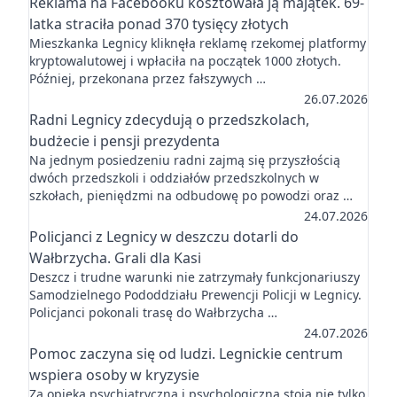
Reklama na Facebooku kosztowała ją majątek. 69-
latka straciła ponad 370 tysięcy złotych
Mieszkanka Legnicy kliknęła reklamę rzekomej platformy
kryptowalutowej i wpłaciła na początek 1000 złotych.
Później, przekonana przez fałszywych …
26.07.2026
Radni Legnicy zdecydują o przedszkolach,
budżecie i pensji prezydenta
Na jednym posiedzeniu radni zajmą się przyszłością
dwóch przedszkoli i oddziałów przedszkolnych w
szkołach, pieniędzmi na odbudowę po powodzi oraz …
24.07.2026
Policjanci z Legnicy w deszczu dotarli do
Wałbrzycha. Grali dla Kasi
Deszcz i trudne warunki nie zatrzymały funkcjonariuszy
Samodzielnego Pododdziału Prewencji Policji w Legnicy.
Policjanci pokonali trasę do Wałbrzycha …
24.07.2026
Pomoc zaczyna się od ludzi. Legnickie centrum
wspiera osoby w kryzysie
Za opieką psychiatryczną i psychologiczną stoją nie tylko