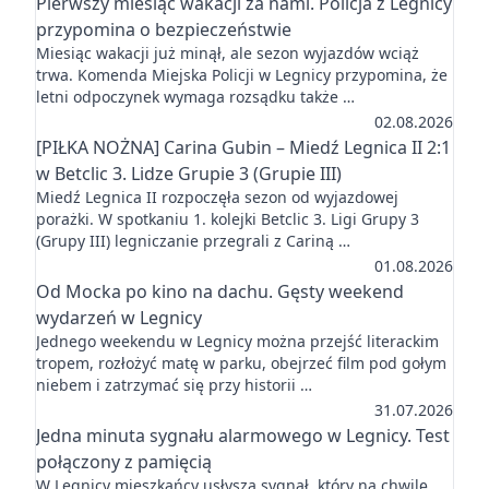
Pierwszy miesiąc wakacji za nami. Policja z Legnicy
przypomina o bezpieczeństwie
Miesiąc wakacji już minął, ale sezon wyjazdów wciąż
trwa. Komenda Miejska Policji w Legnicy przypomina, że
letni odpoczynek wymaga rozsądku także …
02.08.2026
[PIŁKA NOŻNA] Carina Gubin – Miedź Legnica II 2:1
w Betclic 3. Lidze Grupie 3 (Grupie III)
Miedź Legnica II rozpoczęła sezon od wyjazdowej
porażki. W spotkaniu 1. kolejki Betclic 3. Ligi Grupy 3
(Grupy III) legniczanie przegrali z Cariną …
01.08.2026
Od Mocka po kino na dachu. Gęsty weekend
wydarzeń w Legnicy
Jednego weekendu w Legnicy można przejść literackim
tropem, rozłożyć matę w parku, obejrzeć film pod gołym
niebem i zatrzymać się przy historii …
31.07.2026
Jedna minuta sygnału alarmowego w Legnicy. Test
połączony z pamięcią
W Legnicy mieszkańcy usłyszą sygnał, który na chwilę