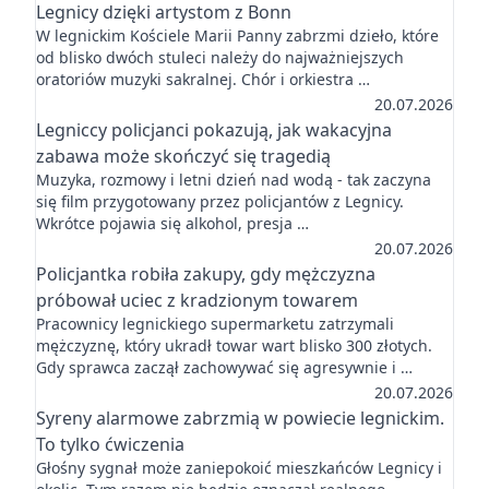
Legnicy dzięki artystom z Bonn
W legnickim Kościele Marii Panny zabrzmi dzieło, które
od blisko dwóch stuleci należy do najważniejszych
oratoriów muzyki sakralnej. Chór i orkiestra …
20.07.2026
Legniccy policjanci pokazują, jak wakacyjna
zabawa może skończyć się tragedią
Muzyka, rozmowy i letni dzień nad wodą - tak zaczyna
się film przygotowany przez policjantów z Legnicy.
Wkrótce pojawia się alkohol, presja …
20.07.2026
Policjantka robiła zakupy, gdy mężczyzna
próbował uciec z kradzionym towarem
Pracownicy legnickiego supermarketu zatrzymali
mężczyznę, który ukradł towar wart blisko 300 złotych.
Gdy sprawca zaczął zachowywać się agresywnie i …
20.07.2026
Syreny alarmowe zabrzmią w powiecie legnickim.
To tylko ćwiczenia
Głośny sygnał może zaniepokoić mieszkańców Legnicy i