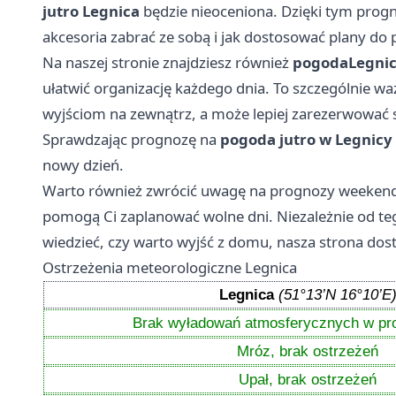
jutro Legnica
będzie nieoceniona. Dzięki tym progn
akcesoria zabrać ze sobą i jak dostosować plany d
Na naszej stronie znajdziesz również
pogoda
Legni
ułatwić organizację każdego dnia. To szczególnie wa
wyjściom na zewnątrz, a może lepiej zarezerwować 
Sprawdzając prognozę na
pogoda jutro w Legnicy
nowy dzień.
Warto również zwrócić uwagę na prognozy weekend
pomogą Ci zaplanować wolne dni. Niezależnie od teg
wiedzieć, czy warto wyjść z domu, nasza strona dost
Ostrzeżenia meteorologiczne Legnica
Legnica
(51°13’N 16°10’E
Brak wyładowań atmosferycznych w pr
Mróz, brak ostrzeżeń
Upał, brak ostrzeżeń