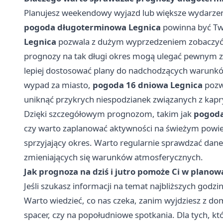
Planujesz weekendowy wyjazd lub większe wydarze
pogoda długoterminowa Legnica
powinna być T
Legnica
pozwala z dużym wyprzedzeniem zobaczyć, 
prognozy na tak długi okres mogą ulegać pewnym 
lepiej dostosować plany do nadchodzących warunkó
wypad za miasto,
pogoda 16 dniowa Legnica
pozw
uniknąć przykrych niespodzianek związanych z kapr
Dzięki szczegółowym prognozom, takim jak
pogoda
czy warto zaplanować aktywności na świeżym powietr
sprzyjający okres. Warto regularnie sprawdzać dane
zmieniających się warunków atmosferycznych.
Jak prognoza na dziś i jutro pomoże Ci w planow
Jeśli szukasz informacji na temat najbliższych godzi
Warto wiedzieć, co nas czeka, zanim wyjdziesz z do
spacer, czy na popołudniowe spotkania. Dla tych, k