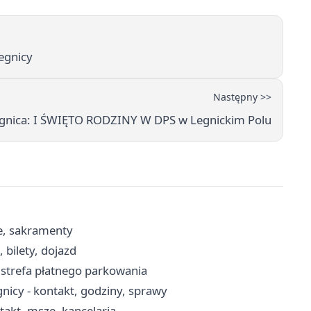
egnicy
Następny >>
egnica: I ŚWIĘTO RODZINY W DPS w Legnickim Polu
ze, sakramenty
 bilety, dojazd
, strefa płatnego parkowania
icy - kontakt, godziny, sprawy
takt, msze, kancelaria