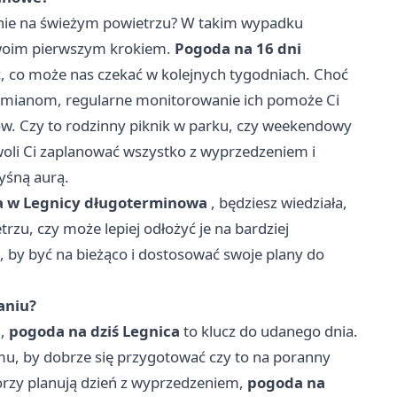
nie na świeżym powietrzu? W takim wypadku
woim pierwszym krokiem.
Pogoda na 16 dni
co może nas czekać w kolejnych tygodniach. Choć
zmianom, regularne monitorowanie ich pomoże Ci
w. Czy to rodzinny piknik w parku, czy weekendowy
oli Ci zaplanować wszystko z wyprzedzeniem i
yśną aurą.
 w Legnicy długoterminowa
, będziesz wiedziała,
zu, czy może lepiej odłożyć je na bardziej
, by być na bieżąco i dostosować swoje plany do
aniu?
n,
pogoda na dziś Legnica
to klucz do udanego dnia.
mu, by dobrze się przygotować czy to na poranny
tórzy planują dzień z wyprzedzeniem,
pogoda na