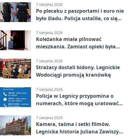
7 sierpnia 2026
Po plecaku z paszportami i euro nie
było śladu. Policja ustaliła, co się
stało
7 sierpnia 2026
Koleżanka miała pilnować
mieszkania. Zamiast opieki była
kradzież biżuterii
7 sierpnia 2026
Strażacy dostali bidony. Legnickie
Wodociągi promują kranówkę
7 sierpnia 2026
Policja w Legnicy przypomina o
numerach, które mogą uratować
życie
7 sierpnia 2026
Kamera, taśma i setki filmów.
Legnicka historia Juliana Zawiszy
na wystawie