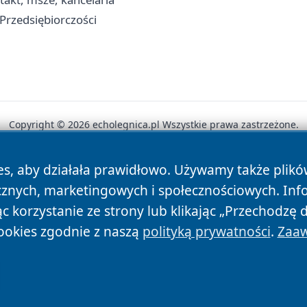
 Przedsiębiorczości
Copyright © 2026 echolegnica.pl Wszystkie prawa zastrzeżone.
es, aby działała prawidłowo. Używamy także plik
News
Autorzy
Polityka Prywatności
Polityka Cookie
cznych, marketingowych i społecznościowych. Inf
 korzystanie ze strony lub klikając „Przechodzę 
ookies zgodnie z naszą
polityką prywatności
.
Zaaw