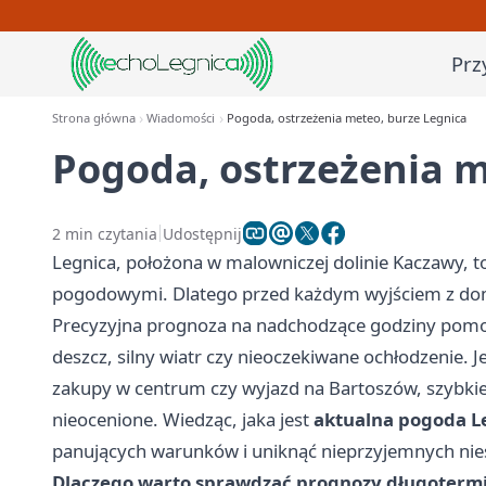
Prz
Strona główna
Wiadomości
Pogoda, ostrzeżenia meteo, burze Legnica
Pogoda, ostrzeżenia m
2 min czytania
Udostępnij
Legnica, położona w malowniczej dolinie Kaczawy, t
pogodowymi. Dlatego przed każdym wyjściem z do
Precyzyjna prognoza na nadchodzące godziny pomoż
deszcz, silny wiatr czy nieoczekiwane ochłodzenie. 
zakupy w centrum czy wyjazd na Bartoszów, szybki
nieocenione. Wiedząc, jaka jest
aktualna pogoda L
panujących warunków i uniknąć nieprzyjemnych nie
Dlaczego warto sprawdzać prognozy długoterm