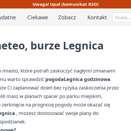
Uwaga! Upał (komunikat RSO)
ydatne
Ciekawe
Zobacz
Kontakt
eteo, burze Legnica
o miasto, które potrafi zaskoczyć nagłymi zmianami
mu warto sprawdzić
pogoda
Legnica
godzinowa
.
e Ci zaplanować dzień bez ryzyka zaskoczenia przez
Jeśli masz w planach spacer po parku miejskim,
e zerknięcie na prognozę pogody może okazać się
egnica
, możesz dostosować swoje plany do
spodzianek.
inowe?