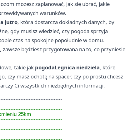
ozom możesz zaplanować, jak się ubrać, jakie
o przewidywanych warunków.
ca
jutro
, która dostarcza dokładnych danych, by
żne, gdy musisz wiedzieć, czy pogoda sprzyja
sobie czas na spokojne popołudnie w domu.
, zawsze będziesz przygotowana na to, co przyniesie
owe, takie jak
pogoda
Legnica
niedziela
, które
o, czy masz ochotę na spacer, czy po prostu chcesz
arczy Ci wszystkich niezbędnych informacji.
)
omieniu 25km