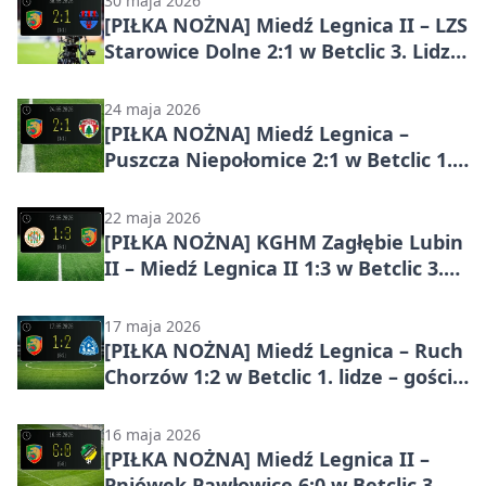
30 maja 2026
[PIŁKA NOŻNA] Miedź Legnica II – LZS
Starowice Dolne 2:1 w Betclic 3. Lidze
Grupa 3 (Grupa III)
24 maja 2026
[PIŁKA NOŻNA] Miedź Legnica –
Puszcza Niepołomice 2:1 w Betclic 1.
lidze, 34. kolejka
22 maja 2026
[PIŁKA NOŻNA] KGHM Zagłębie Lubin
II – Miedź Legnica II 1:3 w Betclic 3.
Lidze Grupa 3 (Grupa III)
17 maja 2026
[PIŁKA NOŻNA] Miedź Legnica – Ruch
Chorzów 1:2 w Betclic 1. lidze – goście
skuteczniejsi w Legnicy
16 maja 2026
[PIŁKA NOŻNA] Miedź Legnica II –
Pniówek Pawłowice 6:0 w Betclic 3.