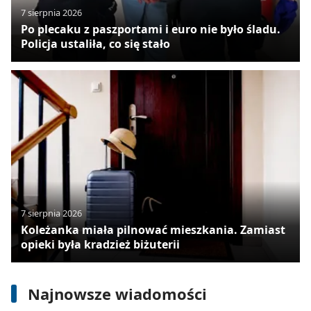
7 sierpnia 2026
Po plecaku z paszportami i euro nie było śladu.
Policja ustaliła, co się stało
7 sierpnia 2026
Koleżanka miała pilnować mieszkania. Zamiast
opieki była kradzież biżuterii
8 sierpnia 2026
Nie tylko chemioterapia. Doktor Haus
pokazuje nowe oblicze onkologii
Najnowsze wiadomości