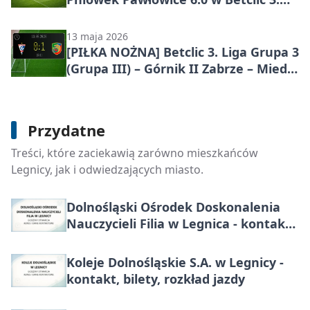
Lidze Grupa 3 (Grupa III) – pokaz siły
w Legnicy
13 maja 2026
[PIŁKA NOŻNA] Betclic 3. Liga Grupa 3
(Grupa III) – Górnik II Zabrze – Miedź
Legnica II 0:1
Przydatne
Sąd Rejonowy w Legnicy - kontakt,
Treści, które zaciekawią zarówno mieszkańców
wydziały, godziny i e-usługi
Legnicy, jak i odwiedzających miasto.
Dolnośląski Ośrodek Doskonalenia
Nauczycieli Filia w Legnica - kontakt,
godziny, szkolenia
Koleje Dolnośląskie S.A. w Legnicy -
kontakt, bilety, rozkład jazdy