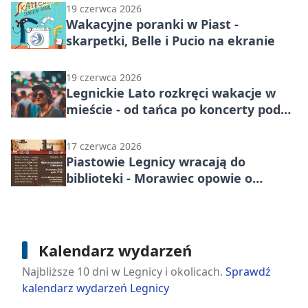
19 czerwca 2026
Wakacyjne poranki w Piast -
skarpetki, Belle i Pucio na ekranie
19 czerwca 2026
Legnickie Lato rozkręci wakacje w
mieście - od tańca po koncerty pod
chmurką
17 czerwca 2026
Piastowie Legnicy wracają do
biblioteki - Morawiec opowie o
rycerzach i utracjuszach
Kalendarz wydarzeń
Najbliższe 10 dni w Legnicy i okolicach.
Sprawdź
kalendarz wydarzeń Legnicy