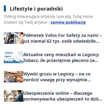
„Lato bez Vat” w VOLVO – Najchętniej
Lifestyle i poradniki
wybrane modele pośród marek
Odkryj interesujące artykuły i porady. Tutaj może
premium w Polsce, teraz korzystniej o
znaleźć się Twój artykuł –
zamów publikację
wartość większą niż VAT
Półmetek Volvo For Safety za nami –
już niemal 62 tys. osób odwiedziło
miasteczko bezpieczeństwa
Aktualne ceny mieszkań w Legnicy.
Zobacz, ile przeciętnie płacono za
metr nieruchomości do końca lipca
2026
Wywóz gruzu w Legnicy – na co
zwrócić uwagę przy wynajmie
kontenera?
Ubezpieczenia online – dlaczego
porównywarka ubezpieczeń to dziś
standard