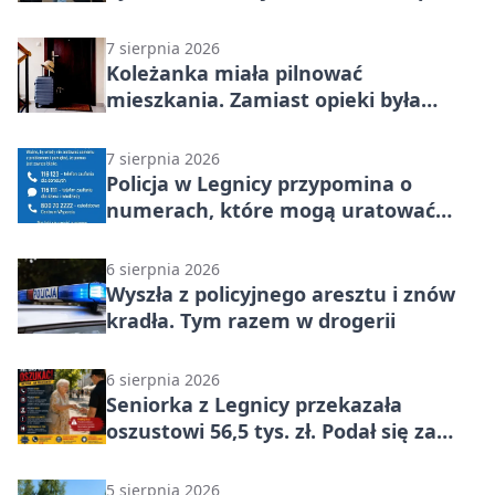
stało
7 sierpnia 2026
Koleżanka miała pilnować
mieszkania. Zamiast opieki była
kradzież biżuterii
7 sierpnia 2026
Policja w Legnicy przypomina o
numerach, które mogą uratować
życie
6 sierpnia 2026
Wyszła z policyjnego aresztu i znów
kradła. Tym razem w drogerii
6 sierpnia 2026
Seniorka z Legnicy przekazała
oszustowi 56,5 tys. zł. Podał się za
policjanta
5 sierpnia 2026