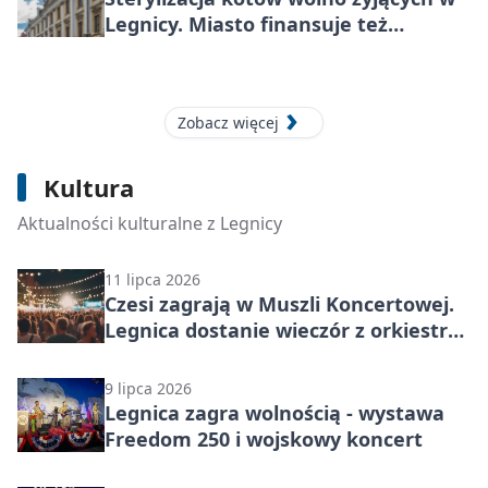
Legnicy. Miasto finansuje też
leczenie
Zobacz więcej
20 lipca 2026
Kultura
Legnica czyta mroczne tropy - spacer
śladami Mocka i Anwaldta
Aktualności kulturalne z Legnicy
11 lipca 2026
Czesi zagrają w Muszli Koncertowej.
Legnica dostanie wieczór z orkiestrą
z Tachova
9 lipca 2026
Legnica zagra wolnością - wystawa
Freedom 250 i wojskowy koncert