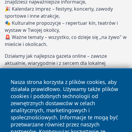
znajdziesz najważniejsze informacje,
🎉 Kalendarz imprez – festyny, koncerty, zawody
sportowe i inne atrakcje,
🎭 Kulturalne propozycje – repertuar kin, teatrów i
wystaw w Twojej okolicy,
🚨 Ważne tematy – wszystko, co dzieje się „na żywo" w
mieście i okolicach.
Działamy jak najlepsza gazeta online – zawsze
aktualnie, wiarygodnie i z sercem dla lokalnej
społeczności. Dołącz do naszych stałych czytelników i
bądź na bieżąco z Legnicą!
Nasza strona korzysta z plików cookies, aby
działała prawidłowo. Używamy także plików
echolegnica.pl – Twoje miejskie oko i ucho!
cookies i podobnych technologii od
Copyright © 2026 echolegnica.pl Wszystkie prawa
zewnętrznych dostawców w celach
zastrzeżone.
analitycznych, marketingowych i
społecznościowych. Informacje te mogą być
przetwarzane również przez naszych
Polityka
Polityka
News
Autorzy
partnerów. Kontynuując korzystanie ze