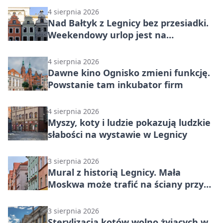
4 sierpnia 2026
Nad Bałtyk z Legnicy bez przesiadki.
Weekendowy urlop jest na
wyciągnięcie ręki
4 sierpnia 2026
Dawne kino Ognisko zmieni funkcję.
Powstanie tam inkubator firm
4 sierpnia 2026
Myszy, koty i ludzie pokazują ludzkie
słabości na wystawie w Legnicy
3 sierpnia 2026
Mural z historią Legnicy. Mała
Moskwa może trafić na ściany przy
Grunwaldzkiej
3 sierpnia 2026
Sterylizacja kotów wolno żyjących w