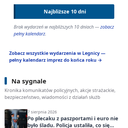
Najbliższe 10 dni
Brak wydarzeń w najbliższych 10 dniach —
zobacz
pełny kalendarz
.
Zobacz wszystkie wydarzenia w Legnicy —
pełny kalendarz imprez do końca roku →
Na sygnale
8 sierpnia 2026
Żniwa zwiększają ryzyko na drogach -
Kronika komunikatów policyjnych, akcje strażackie,
policja apeluje o ostrożność
bezpieczeństwo, wiadomości z działań służb
7 sierpnia 2026
Po plecaku z paszportami i euro nie
było śladu. Policja ustaliła, co się