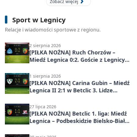
Zobacz więcej
8 sierpnia 2026
[PIŁKA NOŻNA] Miedź Legnica – Pogoń
Sport w Legnicy
Grodzisk Mazowiecki 0:1. Pogoń
liderem Betclic 1. ligi po meczu w
Relacje i wiadomości sportowe z regionu.
Legnicy
2 sierpnia 2026
[PIŁKA NOŻNA] Ruch Chorzów –
Miedź Legnica 0:2. Goście z Legnicy
wywieźli komplet punktów w Betclic
1. lidze
1 sierpnia 2026
[PIŁKA NOŻNA] Carina Gubin – Miedź
Legnica II 2:1 w Betclic 3. Lidze
Grupie 3 (Grupie III)
27 lipca 2026
[PIŁKA NOŻNA] Betclic 1. liga: Miedź
Legnica – Podbeskidzie Bielsko-Biała
1:1 na otwarcie sezonu