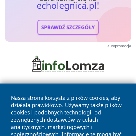
echolegnica.pl!
SPRAWDŹ SZCZEGÓŁY
autopromocja
Nasza strona korzysta z plików cookies, aby
działała prawidłowo. Używamy także plików
cookies i podobnych technologii od
zewnętrznych dostawców w celach
Copyright © 2026 echolegnica.pl Wszystkie prawa
analitycznych, marketingowych i
zastrzeżone.
społecznościowych. Informacje te mogą być