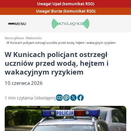
Uwaga! Upał (komunikat RSO)
Uwaga! Burze (komunikat RSO)
MENU
Strona główna
Wiadomości
W Kunicach policjant ostrzegł uczniów przed wodą, hejtem i wakacyjnym ryzykiem
W Kunicach policjant ostrzegł
uczniów przed wodą, hejtem i
wakacyjnym ryzykiem
10 czerwca 2026
1 min czytania
Udostępnij