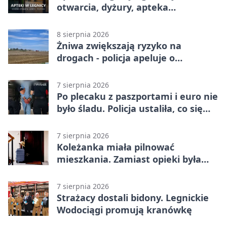
otwarcia, dyżury, apteka
całodobowa
8 sierpnia 2026
Żniwa zwiększają ryzyko na
drogach - policja apeluje o
ostrożność
7 sierpnia 2026
Po plecaku z paszportami i euro nie
było śladu. Policja ustaliła, co się
stało
7 sierpnia 2026
Koleżanka miała pilnować
mieszkania. Zamiast opieki była
kradzież biżuterii
7 sierpnia 2026
Strażacy dostali bidony. Legnickie
Wodociągi promują kranówkę