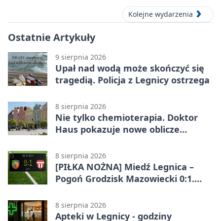
Kolejne wydarzenia
Ostatnie Artykuły
9 sierpnia 2026
Upał nad wodą może skończyć się
tragedią. Policja z Legnicy ostrzega
8 sierpnia 2026
Nie tylko chemioterapia. Doktor
Haus pokazuje nowe oblicze
onkologii
8 sierpnia 2026
[PIŁKA NOŻNA] Miedź Legnica –
Pogoń Grodzisk Mazowiecki 0:1.
Pogoń liderem Betclic 1. ligi po
meczu w Legnicy
8 sierpnia 2026
Apteki w Legnicy - godziny