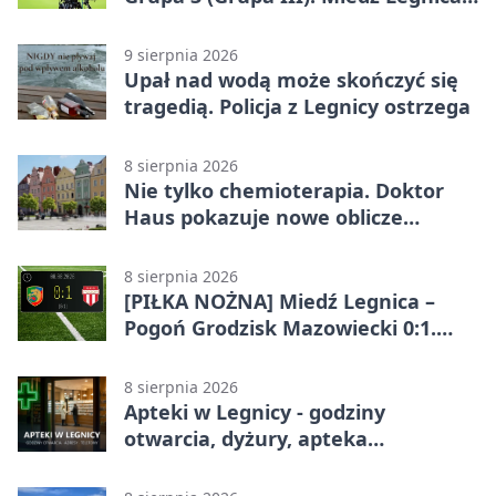
II – Barycz Sułów 1:2. Późny cios
gości w Legnicy
9 sierpnia 2026
Upał nad wodą może skończyć się
tragedią. Policja z Legnicy ostrzega
8 sierpnia 2026
Nie tylko chemioterapia. Doktor
Haus pokazuje nowe oblicze
onkologii
8 sierpnia 2026
[PIŁKA NOŻNA] Miedź Legnica –
Pogoń Grodzisk Mazowiecki 0:1.
Pogoń liderem Betclic 1. ligi po
meczu w Legnicy
8 sierpnia 2026
Apteki w Legnicy - godziny
otwarcia, dyżury, apteka
całodobowa