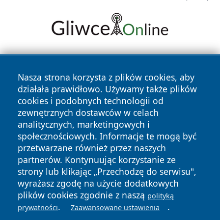
Nasza strona korzysta z plików cookies, aby
działała prawidłowo. Używamy także plików
cookies i podobnych technologii od
zewnętrznych dostawców w celach
Copyright © 2026 echolegnica.pl Wszystkie prawa
analitycznych, marketingowych i
zastrzeżone.
społecznościowych. Informacje te mogą być
przetwarzane również przez naszych
partnerów. Kontynuując korzystanie ze
Polityka
Polityka
News
Autorzy
strony lub klikając „Przechodzę do serwisu",
Prywatności
Cookies
wyrażasz zgodę na użycie dodatkowych
plików cookies zgodnie z naszą
polityką
.
.
prywatności
Zaawansowane ustawienia