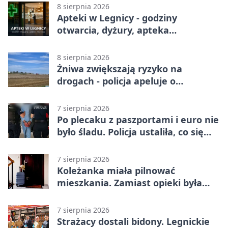
meczu w Legnicy
8 sierpnia 2026
Apteki w Legnicy - godziny
otwarcia, dyżury, apteka
całodobowa
8 sierpnia 2026
Żniwa zwiększają ryzyko na
drogach - policja apeluje o
ostrożność
7 sierpnia 2026
Po plecaku z paszportami i euro nie
było śladu. Policja ustaliła, co się
stało
7 sierpnia 2026
Koleżanka miała pilnować
mieszkania. Zamiast opieki była
kradzież biżuterii
7 sierpnia 2026
Strażacy dostali bidony. Legnickie