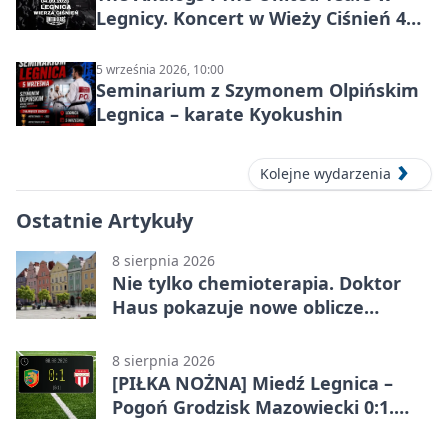
Legnicy. Koncert w Wieży Ciśnień 4
września 2026
5 września 2026, 10:00
Seminarium z Szymonem Olpińskim
Legnica – karate Kyokushin
Kolejne wydarzenia
Ostatnie Artykuły
8 sierpnia 2026
Nie tylko chemioterapia. Doktor
Haus pokazuje nowe oblicze
onkologii
8 sierpnia 2026
[PIŁKA NOŻNA] Miedź Legnica –
Pogoń Grodzisk Mazowiecki 0:1.
Pogoń liderem Betclic 1. ligi po