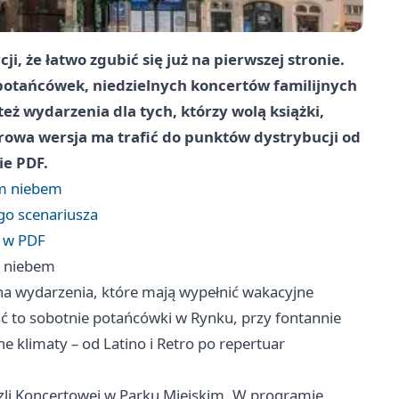
, że łatwo zgubić się już na pierwszej stronie.
 potańcówek, niedzielnych koncertów familijnych
ż wydarzenia dla tych, którzy wolą książki,
erowa wersja ma trafić do punktów dystrybucji od
ie PDF.
ym niebem
ego scenariusza
e w PDF
m niebem
na wydarzenia, które mają wypełnić wakacyjne
ć to sobotnie potańcówki w Rynku, przy fontannie
klimaty – od Latino i Retro po repertuar
zli Koncertowej w Parku Miejskim. W programie