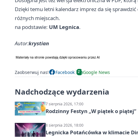
Dostępna jest też wersja elektroniczna w PDF, któr
Dzięki temu letni kalendarz imprez da się sprawdzi
różnych miejscach.
na podstawie:
UM Legnica
.
Autor:
krystian
Zaobserwuj nas!
Facebook
Google News
Nadchodzące wydarzenia
7 sierpnia 2026, 17:00
Rodzinny Festyn „W piątek o piątej”
8 sierpnia 2026, 18:00
Legnicka Potańcówka w klimacie Di