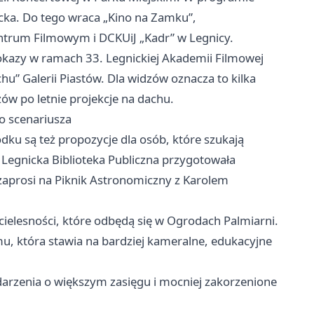
cka. Do tego wraca „Kino na Zamku”,
trum Filmowym i DCKUiJ „Kadr” w Legnicy.
pokazy w ramach 33. Legnickiej Akademii Filmowej
u” Galerii Piastów. Dla widzów oznacza to kilka
w po letnie projekcje na dachu.
go scenariusza
rodku są też propozycje dla osób, które szukają
Legnicka Biblioteka Publiczna przygotowała
zaprosi na Piknik Astronomiczny z Karolem
cielesności, które odbędą się w Ogrodach Palmiarni.
mu, która stawia na bardziej kameralne, edukacyjne
darzenia o większym zasięgu i mocniej zakorzenione