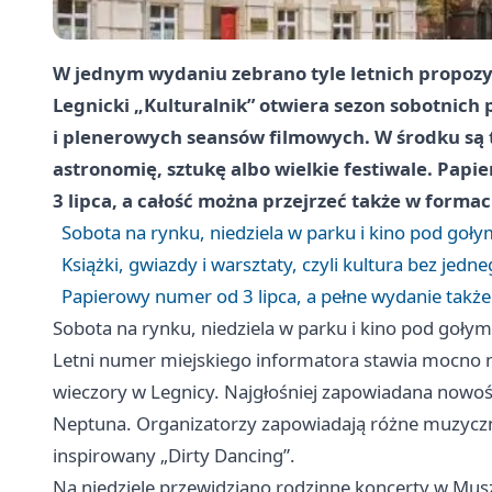
W jednym wydaniu zebrano tyle letnich propozycji
Legnicki „Kulturalnik” otwiera sezon sobotnich
i plenerowych seansów filmowych. W środku są te
astronomię, sztukę albo wielkie festiwale. Papi
3 lipca, a całość można przejrzeć także w formac
Sobota na rynku, niedziela w parku i kino pod goł
Książki, gwiazdy i warsztaty, czyli kultura bez jedn
Papierowy numer od 3 lipca, a pełne wydanie takż
Sobota na rynku, niedziela w parku i kino pod goły
Letni numer miejskiego informatora stawia mocno 
wieczory w Legnicy. Najgłośniej zapowiadana nowoś
Neptuna. Organizatorzy zapowiadają różne muzyczne 
inspirowany „Dirty Dancing”.
Na niedziele przewidziano rodzinne koncerty w Mus