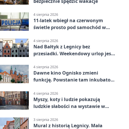
bezpiecznie spędzić wakacje
4 sierpnia 2026
11-latek wbiegł na czerwonym
świetle prosto pod samochód w
Legnicy
4 sierpnia 2026
Nad Bałtyk z Legnicy bez
przesiadki. Weekendowy urlop jest
na wyciągnięcie ręki
4 sierpnia 2026
Dawne kino Ognisko zmieni
funkcję. Powstanie tam inkubator
firm
4 sierpnia 2026
Myszy, koty i ludzie pokazują
ludzkie słabości na wystawie w
Legnicy
3 sierpnia 2026
Mural z historią Legnicy. Mała