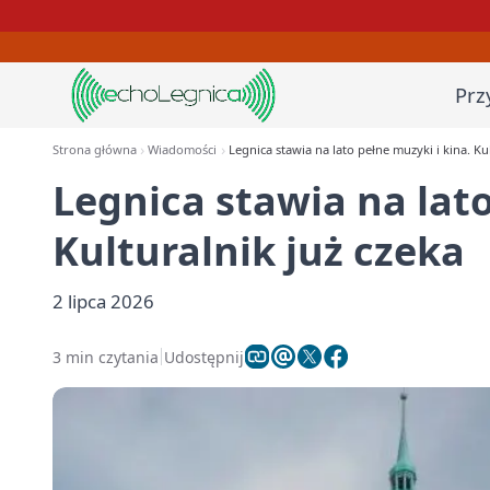
Prz
Strona główna
Wiadomości
Legnica stawia na lato pełne muzyki i kina. Ku
Legnica stawia na lato
Kulturalnik już czeka
2 lipca 2026
3 min czytania
Udostępnij