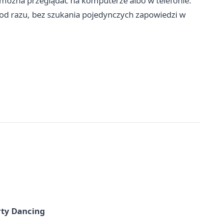
ą można przeglądać na komputerze albo w telefonie.
ć od razu, bez szukania pojedynczych zapowiedzi w
rty Dancing