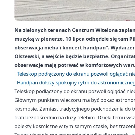
Na zielonych terenach Centrum Witelona zaplan
muzyką w plenerze. 10 lipca odbędzie się tam P
obserwacja nieba i koncert handpan”. Wydarzen
Olszewski, a wejście będzie bezpłatne. Organizat
obserwacje mają potrwać w komfortowych waru
Teleskop podłączony do ekranu pozwoli oglądać nie
Handpan dołoży spokojny rytm do astronomiczneg
Teleskop podłączony do ekranu pozwoli oglądać nieb
Głównym punktem wieczoru ma być pokaz astronom
kosmosie. Zamiast tradycyjnego podchodzenia do te
trafi bezpośrednio na duży telebim. Dzięki temu wsz
obiekty kosmiczne w tym samym czasie, bez tracen
To rozwiązanie ma znaczenie nie tylko dla wygody, 