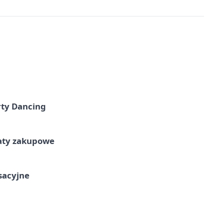
rty Dancing
taty zakupowe
ksacyjne