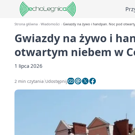
Prz
Strona główna
Wiadomości
Gwiazdy na żywo i handpan. Noc pod otwar
Gwiazdy na żywo i ha
otwartym niebem w C
1 lipca 2026
2 min czytania
Udostępnij