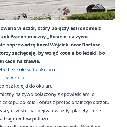
owano wieczór, który połączy astronomię z
iknik Astronomiczny „Kosmos na żywo –
ie poprowadzą Karol Wójcicki oraz Bartosz
orzy zachęcają, by wziąć koce albo leżaki, bo
nkach na trawie.
bo bez kolejki do okularu
o wieczoru
o bez kolejki do okularu
iczny na żywo połączony z opowieściami o
leskopu po kolei, obraz z profesjonalnego sprzętu
yscy uczestnicy obejrzą gwiazdy, planety i inne
ia fragmentów pokazu.
ale też dla odbioru całego wydarzenia. Wspólne