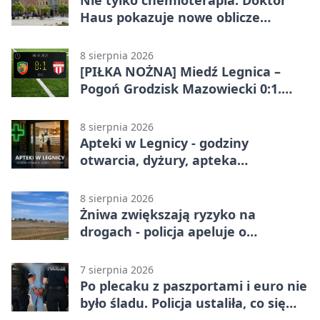
Haus pokazuje nowe oblicze
onkologii
8 sierpnia 2026
[PIŁKA NOŻNA] Miedź Legnica –
Pogoń Grodzisk Mazowiecki 0:1.
Pogoń liderem Betclic 1. ligi po
meczu w Legnicy
8 sierpnia 2026
Apteki w Legnicy - godziny
otwarcia, dyżury, apteka
całodobowa
8 sierpnia 2026
Żniwa zwiększają ryzyko na
drogach - policja apeluje o
ostrożność
7 sierpnia 2026
Po plecaku z paszportami i euro nie
było śladu. Policja ustaliła, co się
stało