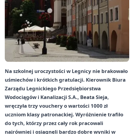
Na szkolnej uroczystości w Legnicy nie brakowało
uśmiechów i krótkich gratulacji. Kierownik Biura
Zarządu Legnickiego Przedsiębiorstwa
Wodociągów i Kanalizacji S.A., Beata Sieja,
wręczyła trzy vouchery o wartości 1000 zł
uczniom klasy patronackiej. Wyróżnienie trafiło
do tych, którzy przez cały rok pracowali
najrówniej i osiągnęli bardzo dobre wyniki w