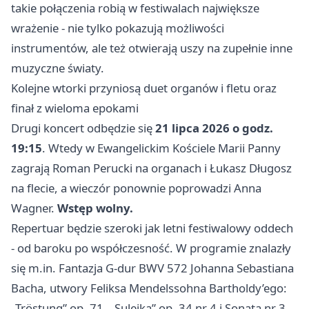
takie połączenia robią w festiwalach największe
wrażenie - nie tylko pokazują możliwości
instrumentów, ale też otwierają uszy na zupełnie inne
muzyczne światy.
Kolejne wtorki przyniosą duet organów i fletu oraz
finał z wieloma epokami
Drugi koncert odbędzie się
21 lipca 2026 o godz.
19:15
. Wtedy w Ewangelickim Kościele Marii Panny
zagrają Roman Perucki na organach i Łukasz Długosz
na flecie, a wieczór ponownie poprowadzi Anna
Wagner.
Wstęp wolny.
Repertuar będzie szeroki jak letni festiwalowy oddech
- od baroku po współczesność. W programie znalazły
się m.in. Fantazja G-dur BWV 572 Johanna Sebastiana
Bacha, utwory Feliksa Mendelssohna Bartholdy’ego:
„Tröstung” op. 71, „Sulejka” op. 34 nr 4 i Sonata nr 3