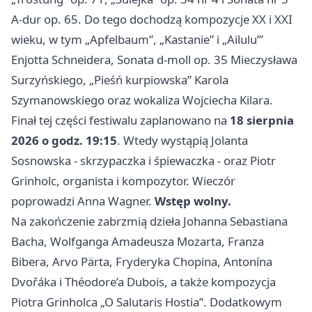
A-dur op. 65. Do tego dochodzą kompozycje XX i XXI
wieku, w tym „Apfelbaum”, „Kastanie” i „Ailulu’”
Enjotta Schneidera, Sonata d-moll op. 35 Mieczysława
Surzyńskiego, „Pieśń kurpiowska” Karola
Szymanowskiego oraz wokaliza Wojciecha Kilara.
Finał tej części festiwalu zaplanowano na
18 sierpnia
2026 o godz. 19:15
. Wtedy wystąpią Jolanta
Sosnowska - skrzypaczka i śpiewaczka - oraz Piotr
Grinholc, organista i kompozytor. Wieczór
poprowadzi Anna Wagner.
Wstęp wolny.
Na zakończenie zabrzmią dzieła Johanna Sebastiana
Bacha, Wolfganga Amadeusza Mozarta, Franza
Bibera, Arvo Pärta, Fryderyka Chopina, Antonína
Dvořáka i Théodore’a Dubois, a także kompozycja
Piotra Grinholca „O Salutaris Hostia”. Dodatkowym