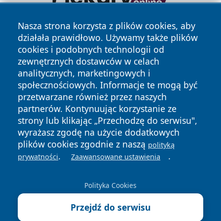
Nasza strona korzysta z plików cookies, aby
działała prawidłowo. Używamy także plików
cookies i podobnych technologii od
zewnętrznych dostawców w celach
analitycznych, marketingowych i
społecznościowych. Informacje te mogą być
Copyright © 2026 echolegnica.pl Wszystkie prawa
przetwarzane również przez naszych
zastrzeżone.
partnerów. Kontynuując korzystanie ze
strony lub klikając „Przechodzę do serwisu",
wyrażasz zgodę na użycie dodatkowych
Polityka
Polityka
News
Autorzy
plików cookies zgodnie z naszą
polityką
Prywatności
Cookies
.
.
prywatności
Zaawansowane ustawienia
Polityka Cookies
Przejdź do serwisu