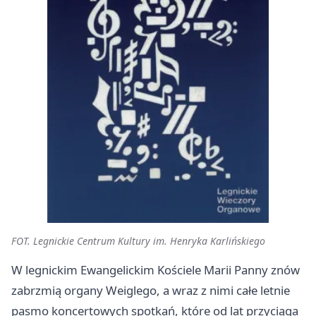
FOT. Legnickie Centrum Kultury im. Henryka Karlińskiego
W legnickim Ewangelickim Kościele Marii Panny znów
zabrzmią organy Weiglego, a wraz z nimi całe letnie
pasmo koncertowych spotkań, które od lat przyciąga