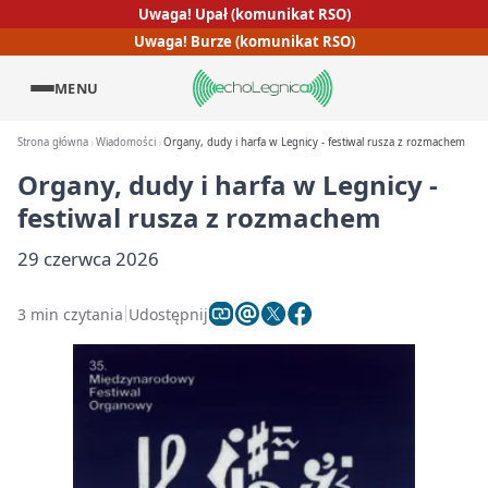
Uwaga! Upał (komunikat RSO)
Uwaga! Burze (komunikat RSO)
MENU
Strona główna
Wiadomości
Organy, dudy i harfa w Legnicy - festiwal rusza z rozmachem
Organy, dudy i harfa w Legnicy -
festiwal rusza z rozmachem
29 czerwca 2026
3 min czytania
Udostępnij