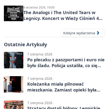
ósmoklasisty
4 września 2026, 19:00
The Analogs i The United Tears w
Legnicy. Koncert w Wieży Ciśnień 4
września 2026
Kolejne wydarzenia
Ostatnie Artykuły
7 sierpnia 2026
Po plecaku z paszportami i euro nie
było śladu. Policja ustaliła, co się
stało
7 sierpnia 2026
Koleżanka miała pilnować
mieszkania. Zamiast opieki była
kradzież biżuterii
7 sierpnia 2026
Strażacy dostali bidony. Legnickie