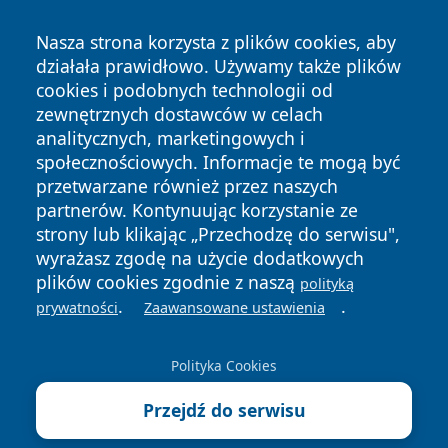
Nasza strona korzysta z plików cookies, aby
działała prawidłowo. Używamy także plików
cookies i podobnych technologii od
zewnętrznych dostawców w celach
analitycznych, marketingowych i
społecznościowych. Informacje te mogą być
przetwarzane również przez naszych
Copyright © 2026 echolegnica.pl Wszystkie prawa
partnerów. Kontynuując korzystanie ze
zastrzeżone.
strony lub klikając „Przechodzę do serwisu",
wyrażasz zgodę na użycie dodatkowych
plików cookies zgodnie z naszą
polityką
Polityka
Polityka
.
.
News
Autorzy
prywatności
Zaawansowane ustawienia
Prywatności
Cookies
Polityka Cookies
Przejdź do serwisu