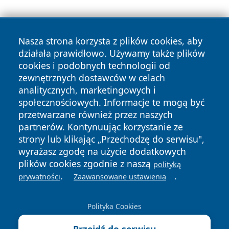
Nasza strona korzysta z plików cookies, aby
działała prawidłowo. Używamy także plików
cookies i podobnych technologii od
zewnętrznych dostawców w celach
Copyright © 2026 echolegnica.pl Wszystkie prawa
analitycznych, marketingowych i
zastrzeżone.
społecznościowych. Informacje te mogą być
przetwarzane również przez naszych
partnerów. Kontynuując korzystanie ze
Polityka
Polityka
News
Autorzy
strony lub klikając „Przechodzę do serwisu",
Prywatności
Cookies
wyrażasz zgodę na użycie dodatkowych
plików cookies zgodnie z naszą
polityką
.
.
prywatności
Zaawansowane ustawienia
Polityka Cookies