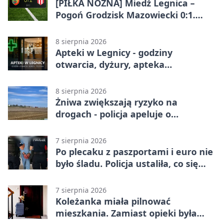
[PIŁKA NOŻNA] Miedź Legnica –
Pogoń Grodzisk Mazowiecki 0:1.
Pogoń liderem Betclic 1. ligi po
meczu w Legnicy
8 sierpnia 2026
Apteki w Legnicy - godziny
otwarcia, dyżury, apteka
całodobowa
8 sierpnia 2026
Żniwa zwiększają ryzyko na
drogach - policja apeluje o
ostrożność
7 sierpnia 2026
Po plecaku z paszportami i euro nie
było śladu. Policja ustaliła, co się
stało
7 sierpnia 2026
Koleżanka miała pilnować
mieszkania. Zamiast opieki była