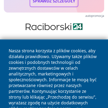
SPRAWDŹ SZCZEGÓŁY
autopromocja
Nasza strona korzysta z plików cookies, aby
działała prawidłowo. Używamy także plików
cookies i podobnych technologii od
zewnętrznych dostawców w celach
Copyright © 2026 echolegnica.pl Wszystkie prawa
analitycznych, marketingowych i
zastrzeżone.
społecznościowych. Informacje te mogą być
przetwarzane również przez naszych
partnerów. Kontynuując korzystanie ze
Polityka
Polityka
News
Autorzy
strony lub klikając „Przechodzę do serwisu",
Prywatności
Cookies
wyrażasz zgodę na użycie dodatkowych