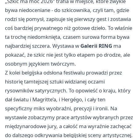
„Szkic ma moc 2026” trafia w miejsce, które zwykle
bywa niedoceniane - do szkicownika, czyli tam, gdzie
rodzi się pomysł, zapisuje się pierwszy gest i zostawia
coś bardziej prywatnego niż gotowe dzieło. To właśnie
ta trochę niedomknięta, czasem surowa forma bywa
najbardziej szczera. Wystawa w
Galerii RING
ma
pokazać, że szkic nie jest tylko etapem po drodze, ale
osobnym językiem twórczym.
Z kolei belgijska odsłona festiwalu prowadzi przez
historię tamtejszej sztuki widzianej oczami
rysowników satyrycznych. To opowieść o kraju, który
dał światu i Magritte’a, i Hergégo, i cały ten
specyficzny miks wyobraźni, precyzji i ironii. Na
wystawie zobaczymy prace artystów wybranych przez
międzynarodowe jury, a całość ma wyraźnie zachęcać
do dalszego odkrywania belgijskiej sceny artystycznej.