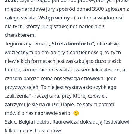
2026
, czyli przegląd ponad 100 prac wybranych przez
międzynarodowe jury spośród ponad 3500 zgłoszeń z
całego świata.
Wstęp wolny
- i to dobra wiadomość
dla tych, którzy lubią sztukę bez barier, ale z
charakterem.
Tegoroczny temat,
„Strefa komfortu”
, okazał się
wdzięcznym polem do gry z codziennością. W tych
niewielkich formatach jest zaskakująco dużo treści:
humor, komentarz do świata, czasem lekki absurd, a
czasem bardzo celna obserwacja człowieka i jego
przyzwyczajeń. To nie jest wystawa do szybkiego
„zaliczenia” - raczej taka, przy której człowiek
zatrzymuje się na dłużej i łapie, że satyra potrafi
mówić o nas naprawdę serio. 🙂
Szkic, Belgia i debiut Raurowicza dokładują festiwalowi
kilka mocnych akcentów