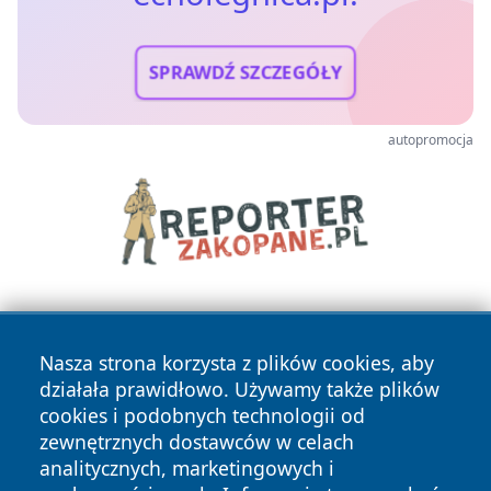
SPRAWDŹ SZCZEGÓŁY
autopromocja
Nasza strona korzysta z plików cookies, aby
działała prawidłowo. Używamy także plików
cookies i podobnych technologii od
zewnętrznych dostawców w celach
Copyright © 2026 echolegnica.pl Wszystkie prawa
analitycznych, marketingowych i
zastrzeżone.