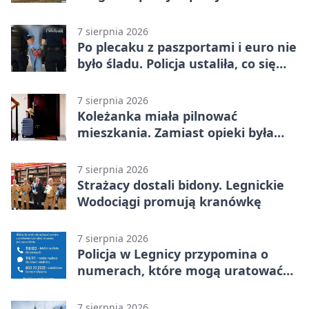
ostrożność
7 sierpnia 2026
Po plecaku z paszportami i euro nie
było śladu. Policja ustaliła, co się
stało
7 sierpnia 2026
Koleżanka miała pilnować
mieszkania. Zamiast opieki była
kradzież biżuterii
7 sierpnia 2026
Strażacy dostali bidony. Legnickie
Wodociągi promują kranówkę
7 sierpnia 2026
Policja w Legnicy przypomina o
numerach, które mogą uratować
życie
7 sierpnia 2026