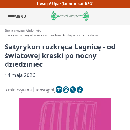
Uwaga! Upał (komunikat RSO)
MENU
Strona główna
Wiadomości
Satyrykon rozkręca Legnicę - od światowej kreski po nocny dziedziniec
Satyrykon rozkręca Legnicę - od
światowej kreski po nocny
dziedziniec
14 maja 2026
3 min czytania
Udostępnij