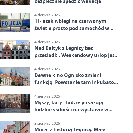
bezpiecznie spędzić wakacje
4 sierpnia 2026
11-latek wbiegł na czerwonym
świetle prosto pod samochód w
Legnicy
4 sierpnia 2026
Nad Bałtyk z Legnicy bez
przesiadki. Weekendowy urlop jest
na wyciągnięcie ręki
4 sierpnia 2026
Dawne kino Ognisko zmieni
funkcję. Powstanie tam inkubator
firm
4 sierpnia 2026
Myszy, koty i ludzie pokazują
ludzkie słabości na wystawie w
Legnicy
3 sierpnia 2026
Mural z historią Legnicy. Mała