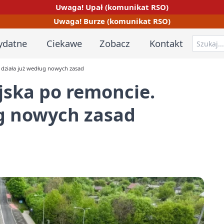
Uwaga! Upał (komunikat RSO)
Uwaga! Burze (komunikat RSO)
ydatne
Ciekawe
Zobacz
Kontakt
działa już według nowych zasad
ska po remoncie.
ug nowych zasad