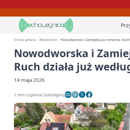
Prz
Strona główna
Wiadomości
Nowodworska i Zamiejska po remoncie. Ruch 
Nowodworska i Zamiej
Ruch działa już wedł
14 maja 2026
1 min czytania
Udostępnij