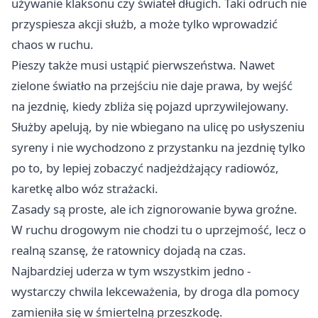
używanie klaksonu czy świateł długich. Taki odruch nie
przyspiesza akcji służb, a może tylko wprowadzić
chaos w ruchu.
Pieszy także musi ustąpić pierwszeństwa. Nawet
zielone światło na przejściu nie daje prawa, by wejść
na jezdnię, kiedy zbliża się pojazd uprzywilejowany.
Służby apelują, by nie wbiegano na ulicę po usłyszeniu
syreny i nie wychodzono z przystanku na jezdnię tylko
po to, by lepiej zobaczyć nadjeżdżający radiowóz,
karetkę albo wóz strażacki.
Zasady są proste, ale ich zignorowanie bywa groźne.
W ruchu drogowym nie chodzi tu o uprzejmość, lecz o
realną szansę, że ratownicy dojadą na czas.
Najbardziej uderza w tym wszystkim jedno -
wystarczy chwila lekceważenia, by droga dla pomocy
zamieniła się w śmiertelną przeszkodę.