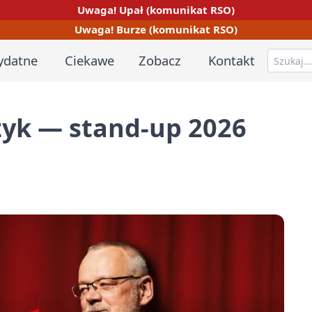
Uwaga! Upał (komunikat RSO)
Uwaga! Burze (komunikat RSO)
ydatne
Ciekawe
Zobacz
Kontakt
czyk — stand-up 2026