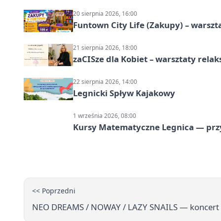
20 sierpnia 2026, 16:00
Funtown City Life (Zakupy) – warsz
21 sierpnia 2026, 18:00
zaCISze dla Kobiet – warsztaty rela
22 sierpnia 2026, 14:00
Legnicki Spływ Kajakowy
1 września 2026, 08:00
Kursy Matematyczne Legnica — prz
<< Poprzedni
NEO DREAMS / NOWAY / LAZY SNAILS — koncert w 