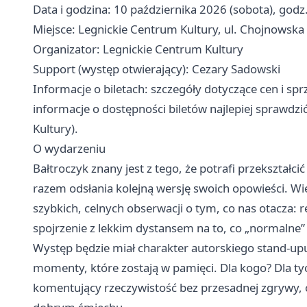
Data i godzina: 10 października 2026 (sobota), god
Miejsce: Legnickie Centrum Kultury, ul. Chojnowska 
Organizator: Legnickie Centrum Kultury
Support (występ otwierający): Cezary Sadowski
Informacje o biletach: szczegóły dotyczące cen i sp
informacje o dostępności biletów najlepiej sprawdz
Kultury).
O wydarzeniu
Bałtroczyk znany jest z tego, że potrafi przekszta
razem odsłania kolejną wersję swoich opowieści. Wie
szybkich, celnych obserwacji o tym, co nas otacza: r
spojrzenie z lekkim dystansem na to, co „normalne” 
Występ będzie miał charakter autorskiego stand-u
momenty, które zostają w pamięci. Dla kogo? Dla tyc
komentujący rzeczywistość bez przesadnej zgrywy, o