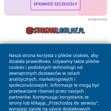
SPRAWDŹ SZCZEGÓŁY
autopromocja
Nasza strona korzysta z plików cookies, aby
działała prawidłowo. Używamy także plików
cookies i podobnych technologii od
zewnętrznych dostawców w celach
Copyright © 2026 echolegnica.pl Wszystkie prawa
analitycznych, marketingowych i
zastrzeżone.
społecznościowych. Informacje te mogą być
przetwarzane również przez naszych
partnerów. Kontynuując korzystanie ze
Polityka
Polityka
News
Autorzy
strony lub klikając „Przechodzę do serwisu",
Prywatności
Cookies
wyrażasz zgodę na użycie dodatkowych