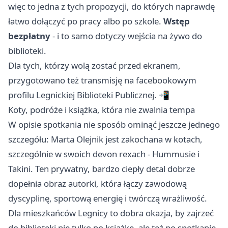
więc to jedna z tych propozycji, do których naprawdę
łatwo dołączyć po pracy albo po szkole.
Wstęp
bezpłatny
- i to samo dotyczy wejścia na żywo do
biblioteki.
Dla tych, którzy wolą zostać przed ekranem,
przygotowano też transmisję na facebookowym
profilu Legnickiej Biblioteki Publicznej. 📲
Koty, podróże i książka, która nie zwalnia tempa
W opisie spotkania nie sposób ominąć jeszcze jednego
szczegółu: Marta Olejnik jest zakochana w kotach,
szczególnie w swoich devon rexach - Hummusie i
Takini. Ten prywatny, bardzo ciepły detal dobrze
dopełnia obraz autorki, która łączy zawodową
dyscyplinę, sportową energię i twórczą wrażliwość.
Dla mieszkańców Legnicy to dobra okazja, by zajrzeć
do biblioteki nie tylko po książkę, ale też po spotkanie