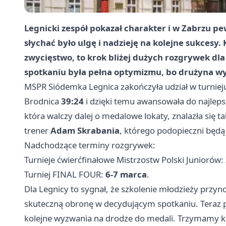
Legnicki zespół pokazał charakter i w Zabrzu p
słychać było ulgę i nadzieję na kolejne sukcesy. 
zwycięstwo, to krok bliżej dużych rozgrywek dl
spotkaniu była pełna optymizmu, bo drużyna w
MSPR Siódemka Legnica zakończyła udział w turnieju
Brodnica
39:24
i dzięki temu awansowała do najleps
która walczy dalej o medalowe lokaty, znalazła się t
trener
Adam Skrabania
, którego podopieczni będą 
Nadchodzące terminy rozgrywek:
Turnieje ćwierćfinałowe Mistrzostw Polski Juniorów:
Turniej FINAL FOUR:
6-7 marca
.
Dla Legnicy to sygnał, że szkolenie młodzieży przyno
skuteczną obronę w decydującym spotkaniu. Teraz 
kolejne wyzwania na drodze do medali. Trzymamy kci