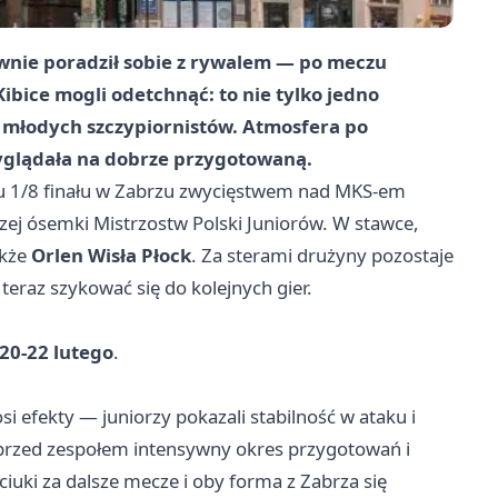
ewnie poradził sobie z rywalem — po meczu
Kibice mogli odetchnąć: to nie tylko jedno
a młodych szczypiornistów. Atmosfera po
yglądała na dobrze przygotowaną.
 1/8 finału w
Zabrzu
zwycięstwem nad MKS-em
zej ósemki Mistrzostw Polski Juniorów. W stawce,
akże
Orlen Wisła Płock
. Za sterami drużyny pozostaje
teraz szykować się do kolejnych gier.
20-22 lutego
.
si efekty — juniorzy pokazali stabilność w ataku i
przed zespołem intensywny okres przygotowań i
uki za dalsze mecze i oby forma z Zabrza się