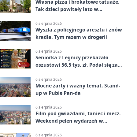
Własna pizza i brokatowe tatuaże.
Tak dzieci powitały lato w
Chojnowie
6 sierpnia 2026
Wyszła z policyjnego aresztu i znów
kradła. Tym razem w drogerii
6 sierpnia 2026
Seniorka z Legnicy przekazała
oszustowi 56,5 tys. zł. Podał się za
policjanta
6 sierpnia 2026
Mocne żarty i ważny temat. Stand-
up w Pubie Pan-da
6 sierpnia 2026
Film pod gwiazdami, taniec i mecz.
Weekend pełen wydarzeń w
Legnicy
6 sierpnia 2026