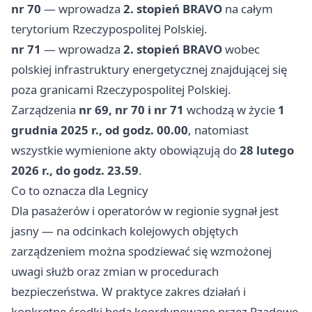
nr 70
— wprowadza
2. stopień BRAVO
na całym
terytorium Rzeczypospolitej Polskiej.
nr 71
— wprowadza
2. stopień BRAVO
wobec
polskiej infrastruktury energetycznej znajdującej się
poza granicami Rzeczypospolitej Polskiej.
Zarządzenia
nr 69, nr 70 i nr 71
wchodzą w życie
1
grudnia 2025 r., od godz. 00.00
, natomiast
wszystkie wymienione akty obowiązują do
28 lutego
2026 r., do godz. 23.59
.
Co to oznacza dla Legnicy
Dla pasażerów i operatorów w regionie sygnał jest
jasny — na odcinkach kolejowych objętych
zarządzeniem można spodziewać się wzmożonej
uwagi służb oraz zmian w procedurach
bezpieczeństwa. W praktyce zakres działań i
konkretne środki będą koordynowane przez Rządowe