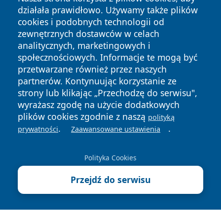
działała prawidłowo. Używamy także plików
cookies i podobnych technologii od
zewnętrznych dostawców w celach
analitycznych, marketingowych i
społecznościowych. Informacje te mogą być
Copyright © 2026 echolegnica.pl Wszystkie prawa
przetwarzane również przez naszych
zastrzeżone.
partnerów. Kontynuując korzystanie ze
strony lub klikając „Przechodzę do serwisu",
wyrażasz zgodę na użycie dodatkowych
Polityka
Polityka
News
Autorzy
plików cookies zgodnie z naszą
polityką
Prywatności
Cookies
.
.
prywatności
Zaawansowane ustawienia
Polityka Cookies
Przejdź do serwisu