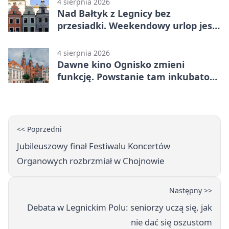
4 sierpnia 2026
Nad Bałtyk z Legnicy bez
przesiadki. Weekendowy urlop jest
na wyciągnięcie ręki
4 sierpnia 2026
Dawne kino Ognisko zmieni
funkcję. Powstanie tam inkubator
firm
<< Poprzedni
Jubileuszowy finał Festiwalu Koncertów
Organowych rozbrzmiał w Chojnowie
Następny >>
Debata w Legnickim Polu: seniorzy uczą się, jak
nie dać się oszustom