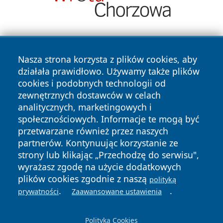
Nasza strona korzysta z plików cookies, aby
działała prawidłowo. Używamy także plików
cookies i podobnych technologii od
zewnętrznych dostawców w celach
Copyright © 2026 echolegnica.pl Wszystkie prawa
analitycznych, marketingowych i
zastrzeżone.
społecznościowych. Informacje te mogą być
przetwarzane również przez naszych
partnerów. Kontynuując korzystanie ze
Polityka
Polityka
News
Autorzy
strony lub klikając „Przechodzę do serwisu",
Prywatności
Cookies
wyrażasz zgodę na użycie dodatkowych
plików cookies zgodnie z naszą
polityką
.
.
prywatności
Zaawansowane ustawienia
Polityka Cookies