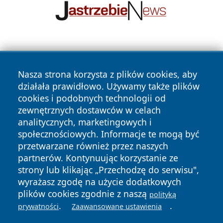
Nasza strona korzysta z plików cookies, aby
działała prawidłowo. Używamy także plików
cookies i podobnych technologii od
zewnętrznych dostawców w celach
Copyright © 2026 echolegnica.pl Wszystkie prawa
analitycznych, marketingowych i
zastrzeżone.
społecznościowych. Informacje te mogą być
przetwarzane również przez naszych
partnerów. Kontynuując korzystanie ze
Polityka
Polityka
News
Autorzy
strony lub klikając „Przechodzę do serwisu",
Prywatności
Cookies
wyrażasz zgodę na użycie dodatkowych
plików cookies zgodnie z naszą
polityką
.
.
prywatności
Zaawansowane ustawienia