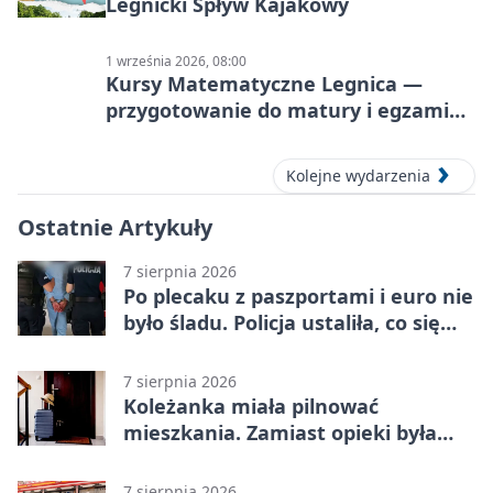
Legnicki Spływ Kajakowy
1 września 2026, 08:00
Kursy Matematyczne Legnica —
przygotowanie do matury i egzaminu
ósmoklasisty
Kolejne wydarzenia
Ostatnie Artykuły
7 sierpnia 2026
Po plecaku z paszportami i euro nie
było śladu. Policja ustaliła, co się
stało
7 sierpnia 2026
Koleżanka miała pilnować
mieszkania. Zamiast opieki była
kradzież biżuterii
7 sierpnia 2026