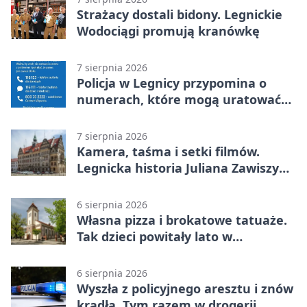
Strażacy dostali bidony. Legnickie
Wodociągi promują kranówkę
7 sierpnia 2026
Policja w Legnicy przypomina o
numerach, które mogą uratować
życie
7 sierpnia 2026
Kamera, taśma i setki filmów.
Legnicka historia Juliana Zawiszy
na wystawie
6 sierpnia 2026
Własna pizza i brokatowe tatuaże.
Tak dzieci powitały lato w
Chojnowie
6 sierpnia 2026
Wyszła z policyjnego aresztu i znów
kradła. Tym razem w drogerii