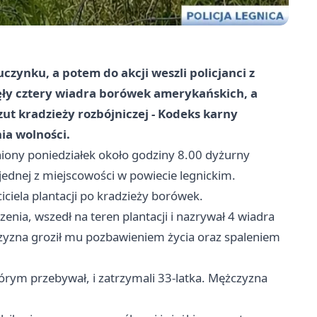
czynku, a potem do akcji weszli policjanci z
nęły cztery wiadra borówek amerykańskich, a
zut kradzieży rozbójniczej -
Kodeks karny
ia wolności
.
niony poniedziałek około godziny 8.00 dyżurny
 jednej z miejscowości w powiecie legnickim.
ciela plantacji po kradzieży borówek.
dzenia, wszedł na teren plantacji i nazrywał 4 wiadra
czyzna groził mu pozbawieniem życia oraz spaleniem
tórym przebywał, i zatrzymali 33-latka. Mężczyzna