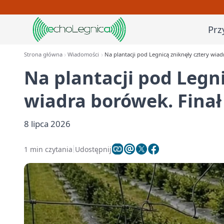
Prz
Strona główna
Wiadomości
Na plantacji pod Legnicą zniknęły cztery wiad
Na plantacji pod Legni
wiadra borówek. Finał 
8 lipca 2026
1 min czytania
Udostępnij