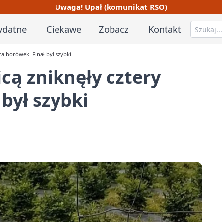
Uwaga! Upał (komunikat RSO)
ydatne
Ciekawe
Zobacz
Kontakt
ra borówek. Finał był szybki
cą zniknęły cztery
był szybki