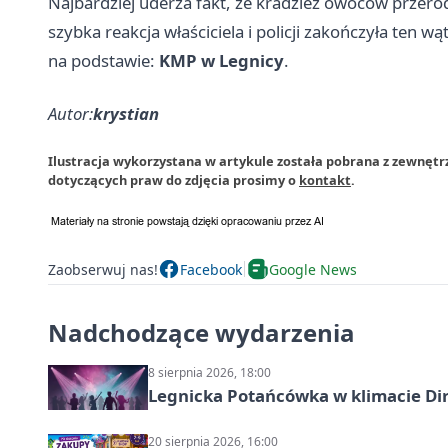
Najbardziej uderza fakt, że kradzież owoców przerod
szybka reakcja właściciela i policji zakończyła ten w
na podstawie:
KMP w Legnicy
.
Autor:
krystian
Ilustracja wykorzystana w artykule została pobrana z zewnętrz
dotyczących praw do zdjęcia prosimy o
kontakt
.
Zaobserwuj nas!
Facebook
Google News
Nadchodzące wydarzenia
8 sierpnia 2026, 18:00
Legnicka Potańcówka w klimacie Di
20 sierpnia 2026, 16:00