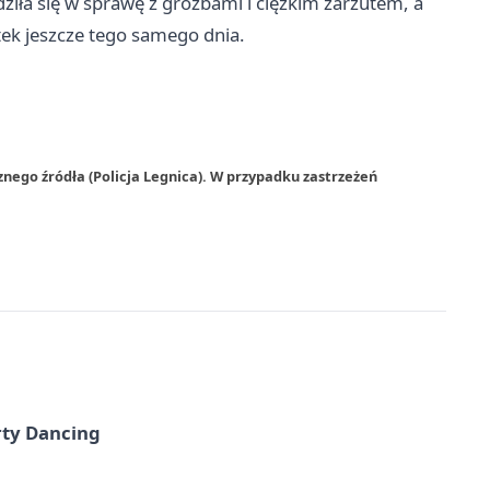
ziła się w sprawę z groźbami i ciężkim zarzutem, a
ątek jeszcze tego samego dnia.
nego źródła (Policja Legnica). W przypadku zastrzeżeń
rty Dancing