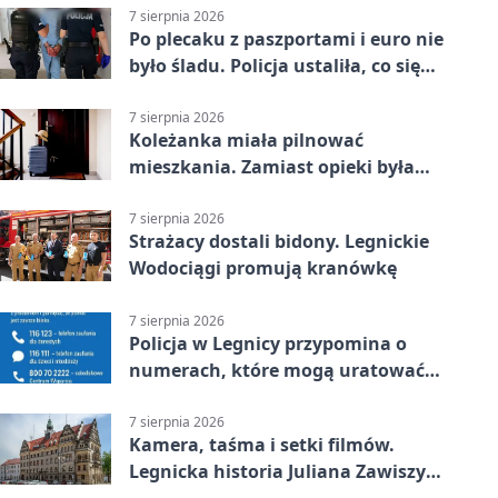
7 sierpnia 2026
Po plecaku z paszportami i euro nie
było śladu. Policja ustaliła, co się
stało
7 sierpnia 2026
Koleżanka miała pilnować
mieszkania. Zamiast opieki była
kradzież biżuterii
7 sierpnia 2026
Strażacy dostali bidony. Legnickie
Wodociągi promują kranówkę
7 sierpnia 2026
Policja w Legnicy przypomina o
numerach, które mogą uratować
życie
7 sierpnia 2026
Kamera, taśma i setki filmów.
Legnicka historia Juliana Zawiszy
na wystawie