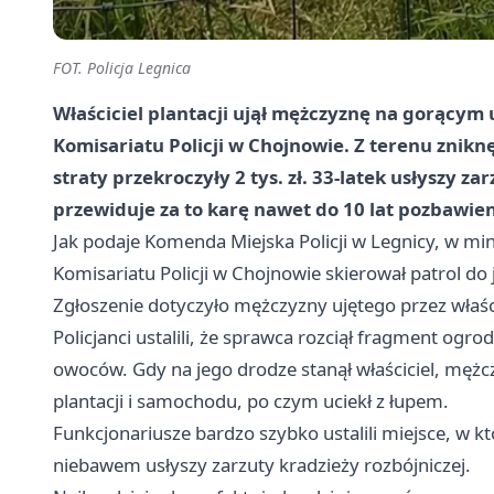
FOT. Policja Legnica
Właściciel plantacji ujął mężczyznę na gorącym u
Komisariatu Policji w Chojnowie. Z terenu znik
straty przekroczyły 2 tys. zł.
33-latek
usłyszy zar
przewiduje za to
karę nawet do 10 lat pozbawien
Jak podaje Komenda Miejska Policji w Legnicy, w mi
Komisariatu Policji w Chojnowie skierował patrol do
Zgłoszenie dotyczyło mężczyzny ujętego przez właści
Policjanci ustalili, że sprawca rozciął fragment ogro
owoców. Gdy na jego drodze stanął właściciel, męż
plantacji i samochodu, po czym uciekł z łupem.
Funkcjonariusze bardzo szybko ustalili miejsce, w k
niebawem usłyszy zarzuty kradzieży rozbójniczej.