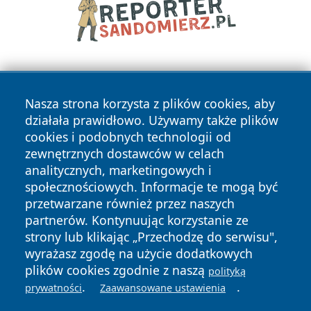
Nasza strona korzysta z plików cookies, aby
działała prawidłowo. Używamy także plików
cookies i podobnych technologii od
zewnętrznych dostawców w celach
Copyright © 2026 echolegnica.pl Wszystkie prawa
analitycznych, marketingowych i
zastrzeżone.
społecznościowych. Informacje te mogą być
przetwarzane również przez naszych
partnerów. Kontynuując korzystanie ze
Polityka
Polityka
News
Autorzy
strony lub klikając „Przechodzę do serwisu",
Prywatności
Cookies
wyrażasz zgodę na użycie dodatkowych
plików cookies zgodnie z naszą
polityką
.
.
prywatności
Zaawansowane ustawienia