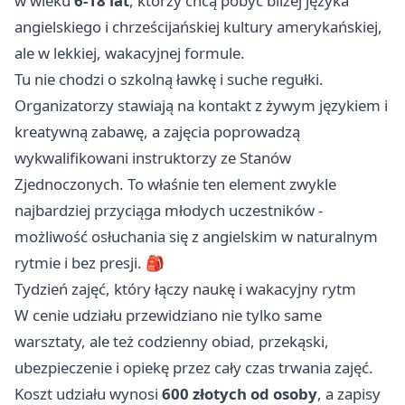
w wieku
6-18 lat
, którzy chcą pobyć bliżej języka
angielskiego i chrześcijańskiej kultury amerykańskiej,
ale w lekkiej, wakacyjnej formule.
Tu nie chodzi o szkolną ławkę i suche regułki.
Organizatorzy stawiają na kontakt z żywym językiem i
kreatywną zabawę, a zajęcia poprowadzą
wykwalifikowani instruktorzy ze Stanów
Zjednoczonych. To właśnie ten element zwykle
najbardziej przyciąga młodych uczestników -
możliwość osłuchania się z angielskim w naturalnym
rytmie i bez presji. 🎒
Tydzień zajęć, który łączy naukę i wakacyjny rytm
W cenie udziału przewidziano nie tylko same
warsztaty, ale też codzienny obiad, przekąski,
ubezpieczenie i opiekę przez cały czas trwania zajęć.
Koszt udziału wynosi
600 złotych od osoby
, a zapisy