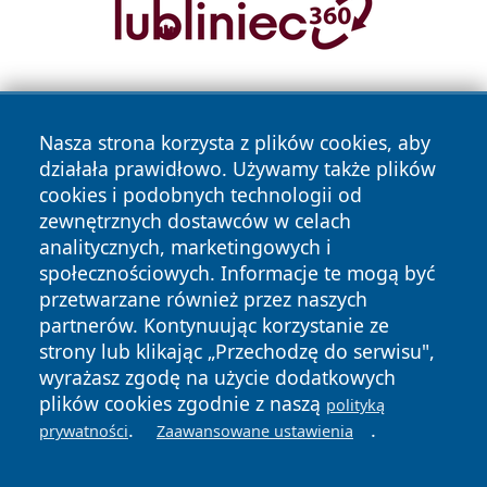
Nasza strona korzysta z plików cookies, aby
działała prawidłowo. Używamy także plików
cookies i podobnych technologii od
zewnętrznych dostawców w celach
Copyright © 2026 echolegnica.pl Wszystkie prawa
analitycznych, marketingowych i
zastrzeżone.
społecznościowych. Informacje te mogą być
przetwarzane również przez naszych
partnerów. Kontynuując korzystanie ze
Polityka
Polityka
News
Autorzy
strony lub klikając „Przechodzę do serwisu",
Prywatności
Cookies
wyrażasz zgodę na użycie dodatkowych
plików cookies zgodnie z naszą
polityką
.
.
prywatności
Zaawansowane ustawienia