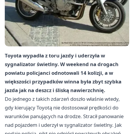
Toyota wypadła z toru jazdy i uderzyła w
sygnalizator świetlny. W weekend na drogach
powiatu policjanci odnotowali 14 kolizji, a w
większości przypadków winna była zbyt szybka
jazda jak na deszcz i śliską nawierzchnię.
Do jednego z takich zdarzeń doszło właśnie wtedy,
gdy kierujący Toyotą nie dostosował prędkości do
warunków panujących na drodze. Stracił panowanie
nad pojazdem i uderzył w sygnalizator świetlny. Jak
podaje policja, nikt nie odniósł poważnych obrażeń.