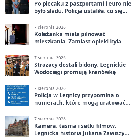
Po plecaku z paszportami i euro nie
było śladu. Policja ustaliła, co się
stało
7 sierpnia 2026
Koleżanka miała pilnować
mieszkania. Zamiast opieki była
kradzież biżuterii
7 sierpnia 2026
Strażacy dostali bidony. Legnickie
Wodociągi promują kranówkę
7 sierpnia 2026
Policja w Legnicy przypomina o
numerach, które mogą uratować
życie
7 sierpnia 2026
Kamera, taśma i setki filmów.
Legnicka historia Juliana Zawiszy