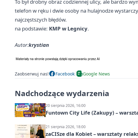
To był drobny obraz codziennej ulicy, ale bardzo 
telefon w ręku i dwie osoby na hulajnodze wystarczy
najczęstszych błędów.
na podstawie:
KMP w Legnicy
.
Autor:
krystian
Zaobserwuj nas!
Facebook
Google News
Nadchodzące wydarzenia
20 sierpnia 2026, 16:00
Funtown City Life (Zakupy) – warsz
21 sierpnia 2026, 18:00
zaCISze dla Kobiet – warsztaty rela