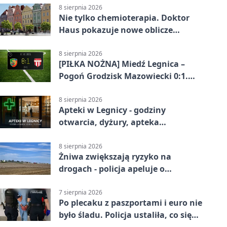
8 sierpnia 2026
Nie tylko chemioterapia. Doktor
Haus pokazuje nowe oblicze
onkologii
8 sierpnia 2026
[PIŁKA NOŻNA] Miedź Legnica –
Pogoń Grodzisk Mazowiecki 0:1.
Pogoń liderem Betclic 1. ligi po
meczu w Legnicy
8 sierpnia 2026
Apteki w Legnicy - godziny
otwarcia, dyżury, apteka
całodobowa
8 sierpnia 2026
Żniwa zwiększają ryzyko na
drogach - policja apeluje o
ostrożność
7 sierpnia 2026
Po plecaku z paszportami i euro nie
było śladu. Policja ustaliła, co się
stało