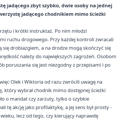
istę jadącego zbyt szybko, dwie osoby na jednej
owerzystę jadącego chodnikiem mimo ścieżki
zętu i krótki instruktaż. Po nim młodzi
tami ruchu drogowego. Przy każdej kontroli zwracali
ą się drobiazgiem, a na drodze mogą skończyć się
 prędkość należy do największych zagrożeń. Osobom
ób poruszania się jest niezgodny z przepisami i po
 więc Olek i Wiktoria od razu zwrócili uwagę na
ę, który wybrał chodnik mimo dostępnej ścieżki
o o mandat czy zarzuty, tylko o szybkie
 tę akcję jako profilaktykę, a jej sens był prosty -
wieku, lecz od tego, czy kierujący naprawdę