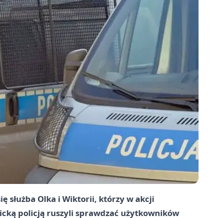
ię służba Olka i Wiktorii, którzy w akcji
icką policją ruszyli sprawdzać użytkowników