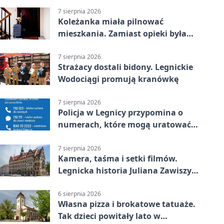
7 sierpnia 2026
Koleżanka miała pilnować
mieszkania. Zamiast opieki była
kradzież biżuterii
7 sierpnia 2026
Strażacy dostali bidony. Legnickie
Wodociągi promują kranówkę
7 sierpnia 2026
Policja w Legnicy przypomina o
numerach, które mogą uratować
życie
7 sierpnia 2026
Kamera, taśma i setki filmów.
Legnicka historia Juliana Zawiszy
na wystawie
6 sierpnia 2026
Własna pizza i brokatowe tatuaże.
Tak dzieci powitały lato w