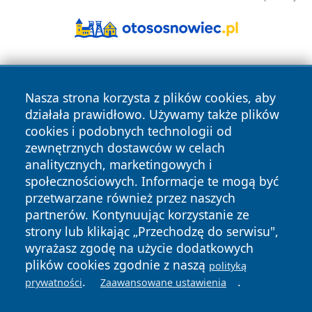
Nasza strona korzysta z plików cookies, aby
działała prawidłowo. Używamy także plików
cookies i podobnych technologii od
zewnętrznych dostawców w celach
Copyright © 2026 echolegnica.pl Wszystkie prawa
analitycznych, marketingowych i
zastrzeżone.
społecznościowych. Informacje te mogą być
przetwarzane również przez naszych
partnerów. Kontynuując korzystanie ze
Polityka
Polityka
News
Autorzy
strony lub klikając „Przechodzę do serwisu",
Prywatności
Cookies
wyrażasz zgodę na użycie dodatkowych
plików cookies zgodnie z naszą
polityką
.
.
prywatności
Zaawansowane ustawienia