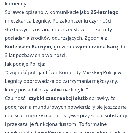
komendy.
Sprawcę opisano w komunikacie jako
25-letniego
mieszkańca Legnicy. Po zakończeniu czynności
służbowych zostaną mu przedstawione zarzuty
posiadania środków odurzających. Zgodnie z
Kodeksem Karnym
, grozi mu
wymierzoną karę
do
3 lat pozbawienia wolności.
Jak podaje Policja:
“Czujność policjantów z Komendy Miejskiej Policji w
Legnicy doprowadziła do zatrzymania mężczyzny,
który posiadał przy sobie narkotyki.”
Czujność i
szybki czas reakcji służb
sprawiły, że
podejrzenia mundurowych potwierdziły się jeszcze na
miejscu - mężczyzna nie ukrywał przy sobie substancji
i przekazał je funkcjonariuszom. To formalne
przekazanie dowodów przyspieszy procedury śledcze