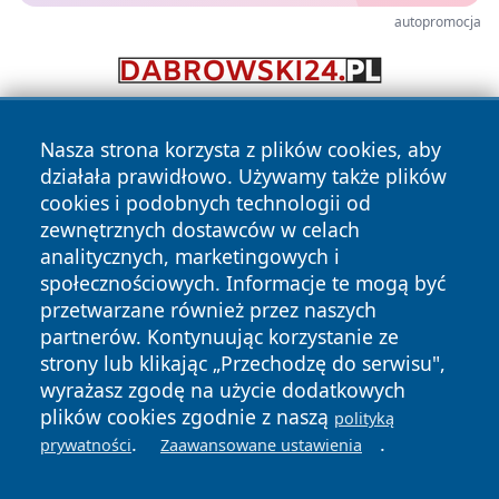
autopromocja
Nasza strona korzysta z plików cookies, aby
działała prawidłowo. Używamy także plików
cookies i podobnych technologii od
zewnętrznych dostawców w celach
analitycznych, marketingowych i
Copyright © 2026 echolegnica.pl Wszystkie prawa
społecznościowych. Informacje te mogą być
zastrzeżone.
przetwarzane również przez naszych
partnerów. Kontynuując korzystanie ze
strony lub klikając „Przechodzę do serwisu",
Polityka
Polityka
News
Autorzy
wyrażasz zgodę na użycie dodatkowych
Prywatności
Cookies
plików cookies zgodnie z naszą
polityką
.
.
prywatności
Zaawansowane ustawienia