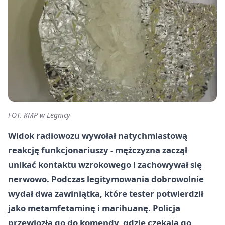
FOT. KMP w Legnicy
Widok radiowozu wywołał natychmiastową
reakcję funkcjonariuszy - mężczyzna zaczął
unikać kontaktu wzrokowego i zachowywał się
nerwowo. Podczas legitymowania dobrowolnie
wydał dwa zawiniątka, które tester potwierdził
jako metamfetaminę i marihuanę. Policja
przewiozła go do komendy, gdzie czekają go