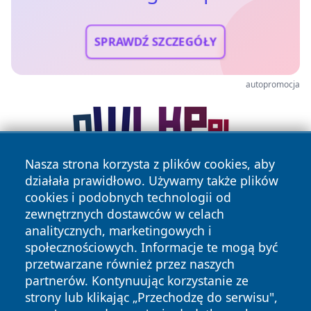
SPRAWDŹ SZCZEGÓŁY
autopromocja
Nasza strona korzysta z plików cookies, aby
działała prawidłowo. Używamy także plików
cookies i podobnych technologii od
zewnętrznych dostawców w celach
analitycznych, marketingowych i
społecznościowych. Informacje te mogą być
przetwarzane również przez naszych
Copyright © 2026 echolegnica.pl Wszystkie prawa
partnerów. Kontynuując korzystanie ze
zastrzeżone.
strony lub klikając „Przechodzę do serwisu",