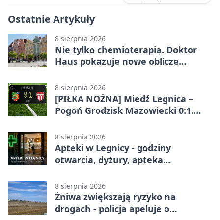
Ostatnie Artykuły
8 sierpnia 2026
Nie tylko chemioterapia. Doktor
Haus pokazuje nowe oblicze
onkologii
8 sierpnia 2026
[PIŁKA NOŻNA] Miedź Legnica –
Pogoń Grodzisk Mazowiecki 0:1.
Pogoń liderem Betclic 1. ligi po
meczu w Legnicy
8 sierpnia 2026
Apteki w Legnicy - godziny
otwarcia, dyżury, apteka
całodobowa
8 sierpnia 2026
Żniwa zwiększają ryzyko na
drogach - policja apeluje o