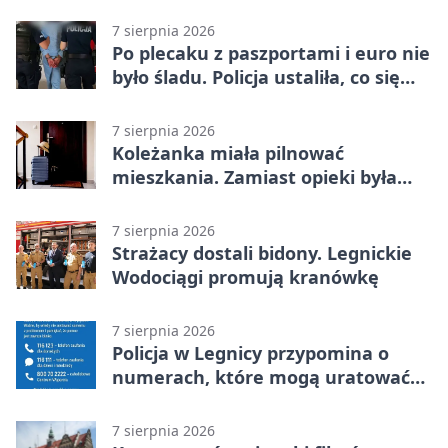
ostrożność
7 sierpnia 2026
Po plecaku z paszportami i euro nie
było śladu. Policja ustaliła, co się
stało
7 sierpnia 2026
Koleżanka miała pilnować
mieszkania. Zamiast opieki była
kradzież biżuterii
7 sierpnia 2026
Strażacy dostali bidony. Legnickie
Wodociągi promują kranówkę
7 sierpnia 2026
Policja w Legnicy przypomina o
numerach, które mogą uratować
życie
7 sierpnia 2026