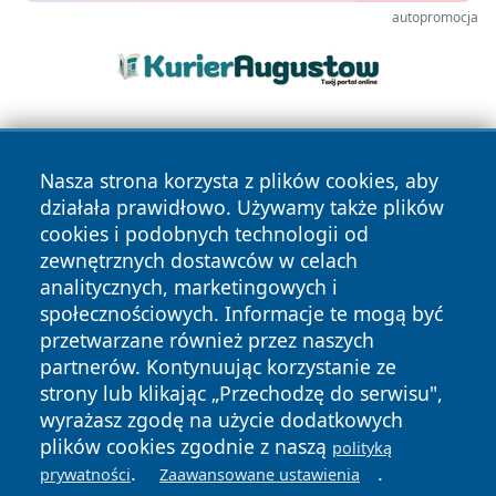
autopromocja
Nasza strona korzysta z plików cookies, aby
działała prawidłowo. Używamy także plików
cookies i podobnych technologii od
zewnętrznych dostawców w celach
Copyright © 2026 echolegnica.pl Wszystkie prawa
analitycznych, marketingowych i
zastrzeżone.
społecznościowych. Informacje te mogą być
przetwarzane również przez naszych
partnerów. Kontynuując korzystanie ze
Polityka
Polityka
News
Autorzy
strony lub klikając „Przechodzę do serwisu",
Prywatności
Cookies
wyrażasz zgodę na użycie dodatkowych
plików cookies zgodnie z naszą
polityką
.
.
prywatności
Zaawansowane ustawienia