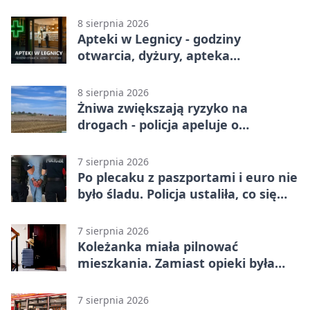
Pogoń liderem Betclic 1. ligi po
meczu w Legnicy
8 sierpnia 2026
Apteki w Legnicy - godziny
otwarcia, dyżury, apteka
całodobowa
8 sierpnia 2026
Żniwa zwiększają ryzyko na
drogach - policja apeluje o
ostrożność
7 sierpnia 2026
Po plecaku z paszportami i euro nie
było śladu. Policja ustaliła, co się
stało
7 sierpnia 2026
Koleżanka miała pilnować
mieszkania. Zamiast opieki była
kradzież biżuterii
7 sierpnia 2026