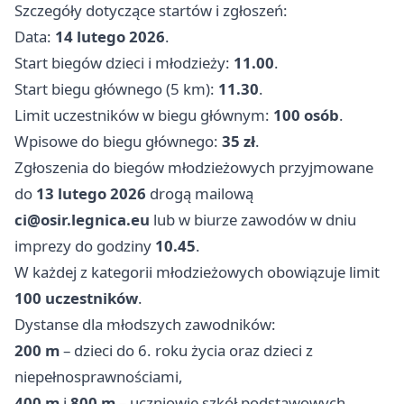
Szczegóły dotyczące startów i zgłoszeń:
Data:
14 lutego 2026
.
Start biegów dzieci i młodzieży:
11.00
.
Start biegu głównego (5 km):
11.30
.
Limit uczestników w biegu głównym:
100 osób
.
Wpisowe do biegu głównego:
35 zł
.
Zgłoszenia do biegów młodzieżowych przyjmowane
do
13 lutego 2026
drogą mailową
ci@osir.legnica.eu
lub w biurze zawodów w dniu
imprezy do godziny
10.45
.
W każdej z kategorii młodzieżowych obowiązuje limit
100 uczestników
.
Dystanse dla młodszych zawodników:
200 m
– dzieci do 6. roku życia oraz dzieci z
niepełnosprawnościami,
400 m
i
800 m
– uczniowie szkół podstawowych,