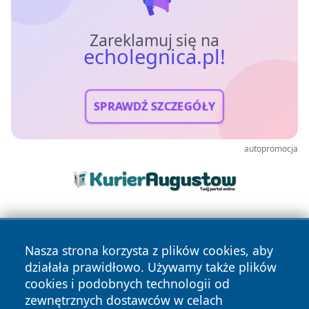
Zareklamuj się na
echolegnica.pl!
SPRAWDŹ SZCZEGÓŁY
autopromocja
Nasza strona korzysta z plików cookies, aby
działała prawidłowo. Używamy także plików
cookies i podobnych technologii od
zewnętrznych dostawców w celach
Copyright © 2026 echolegnica.pl Wszystkie prawa