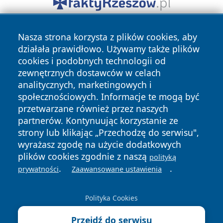
Nasza strona korzysta z plików cookies, aby
działała prawidłowo. Używamy także plików
cookies i podobnych technologii od
zewnętrznych dostawców w celach
analitycznych, marketingowych i
Copyright © 2026 echolegnica.pl Wszystkie prawa
społecznościowych. Informacje te mogą być
zastrzeżone.
przetwarzane również przez naszych
partnerów. Kontynuując korzystanie ze
strony lub klikając „Przechodzę do serwisu",
Polityka
Polityka
News
Autorzy
wyrażasz zgodę na użycie dodatkowych
Prywatności
Cookies
plików cookies zgodnie z naszą
polityką
.
.
prywatności
Zaawansowane ustawienia
Polityka Cookies
Przejdź do serwisu