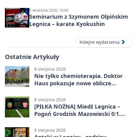
września 2026
5 września 2026, 10:00
Seminarium z Szymonem Olpińskim
Legnica – karate Kyokushin
Kolejne wydarzenia
Ostatnie Artykuły
8 sierpnia 2026
Nie tylko chemioterapia. Doktor
Haus pokazuje nowe oblicze
onkologii
8 sierpnia 2026
[PIŁKA NOŻNA] Miedź Legnica –
Pogoń Grodzisk Mazowiecki 0:1.
Pogoń liderem Betclic 1. ligi po
meczu w Legnicy
8 sierpnia 2026
Apteki w Legnicy - godziny