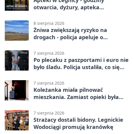
otwarcia, dyżury, apteka
całodobowa
8 sierpnia 2026
Żniwa zwiększają ryzyko na
drogach - policja apeluje o
ostrożność
7 sierpnia 2026
Po plecaku z paszportami i euro nie
było śladu. Policja ustaliła, co się
stało
7 sierpnia 2026
Koleżanka miała pilnować
mieszkania. Zamiast opieki była
kradzież biżuterii
7 sierpnia 2026
Strażacy dostali bidony. Legnickie
Wodociągi promują kranówkę