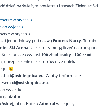
zić dzień na świeżym powietrzu i trasach Zieleniec Ski
jeszcze w styczniu
plan wyjazdu
eszcze w styczniu
yjazd jednodniowy pod nazwą
Express Narty
. Termin
eniec Ski Arena
. Uczestnicy mogą liczyć na transport
. Koszt udziału wynosi
100 zł od osoby
-
100 zł od
m, ubezpieczenie uczestników oraz opieka
iego. 🙂
takt:
ci@osir.legnica.eu
. Zapisy i informacje
dresem
ci@osir.legnica.eu
.
lan wyjazdu
organizator:
ańskiej
, obok Hotelu
Admirał
w Legnicy