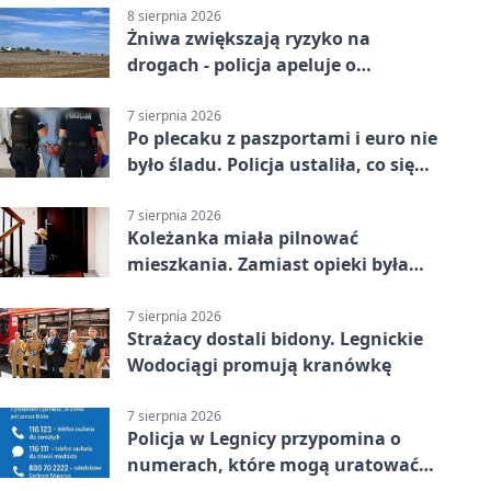
8 sierpnia 2026
Żniwa zwiększają ryzyko na
drogach - policja apeluje o
ostrożność
7 sierpnia 2026
Po plecaku z paszportami i euro nie
było śladu. Policja ustaliła, co się
stało
7 sierpnia 2026
Koleżanka miała pilnować
mieszkania. Zamiast opieki była
kradzież biżuterii
7 sierpnia 2026
Strażacy dostali bidony. Legnickie
Wodociągi promują kranówkę
7 sierpnia 2026
Policja w Legnicy przypomina o
numerach, które mogą uratować
życie