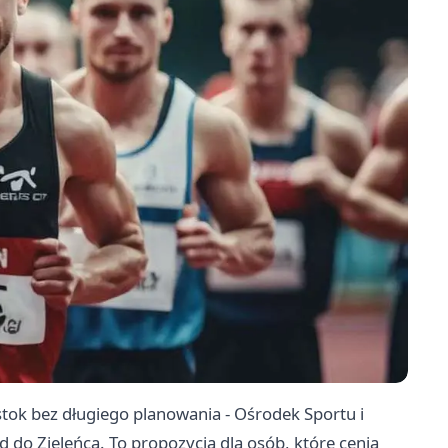
stok bez długiego planowania - Ośrodek Sportu i
 do Zieleńca. To propozycja dla osób, które cenią