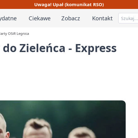
Uwaga! Upał (komunikat RSO)
ydatne
Ciekawe
Zobacz
Kontakt
Narty OSiR Legnica
do Zieleńca - Express