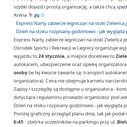
szybki dojazd i prostą organizację, a także chcą spęd
Arena ⛷️🚌❄️
Express Narty zabierze legniczan na stoki Zieleńca 
Dzień na stoku rozpisany godzinowo - jak wygląda 
Express Narty zabierze legniczan na stoki Zieleńca j
Ośrodek Sportu i Rekreacji w Legnicy organizuje w
wyjazdu to
24 stycznia
, a miejsce docelowe to
Ziel
autokarem, ubezpieczenie oraz opiekę organizatora
osoby
(w tej kwocie zawarte są: transport autokare
organizatora). Cena nie obejmuje karnetu narciarsk
Zapisy i szczegóły są dostępne u organizatora - kon
dotyczące regulaminu prowadzi organizator pod a
Dzień na stoku rozpisany godzinowo - jak wygląda p
Poniżej graficzny przegląd planu dnia, tak jak podał 
6:45
- zbiórka uczestników na parkingu przy ul.
Biel