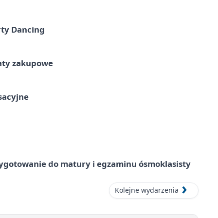
rty Dancing
taty zakupowe
ksacyjne
ygotowanie do matury i egzaminu ósmoklasisty
Kolejne wydarzenia