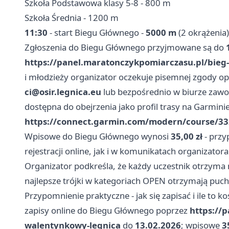
Szkoła Podstawowa klasy 5-8 - 800 m
Szkoła Średnia - 1200 m
11:30
- start Biegu Głównego -
5000 m
(2 okrążenia)
Zgłoszenia do Biegu Głównego przyjmowane są do
https://panel.maratonczykpomiarczasu.pl/bieg
i młodzieży organizator oczekuje pisemnej zgody op
ci@osir.legnica.eu
lub bezpośrednio w biurze zaw
dostępna do obejrzenia jako profil trasy na Garminie
https://connect.garmin.com/modern/course/3
Wpisowe do Biegu Głównego wynosi
35,00 zł
- przy
rejestracji online, jak i w komunikatach organizatora.
Organizator podkreśla, że każdy uczestnik otrzyma
najlepsze trójki w kategoriach OPEN otrzymają puch
Przypomnienie praktyczne - jak się zapisać i ile to ko
zapisy online do Biegu Głównego poprzez
https://
walentynkowy-legnica
do
13.02.2026
; wpisowe
3