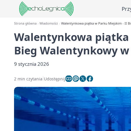
Prz
Strona główna
Wiadomości
Walentynkowa piątka w Parku Miejskim - II 
Walentynkowa piątka w
Bieg Walentynkowy w
9 stycznia 2026
2 min czytania
Udostępnij