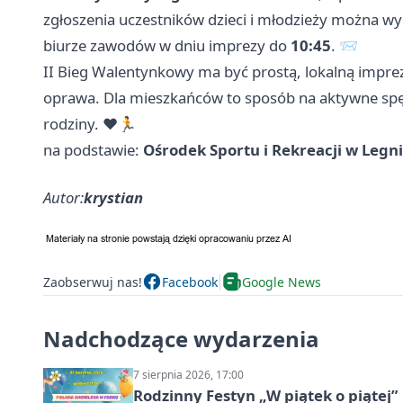
zgłoszenia uczestników dzieci i młodzieży można w
biurze zawodów w dniu imprezy do
10:45
. 📨
II Bieg Walentynkowy ma być prostą, lokalną imprezą
oprawa. Dla mieszkańców to sposób na aktywne spę
rodziny. ❤️🏃
na podstawie:
Ośrodek Sportu i Rekreacji w Legn
Autor:
krystian
Zaobserwuj nas!
Facebook
Google News
Nadchodzące wydarzenia
7 sierpnia 2026, 17:00
Rodzinny Festyn „W piątek o piątej”