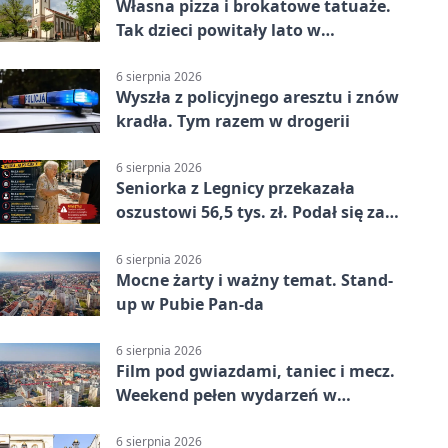
Własna pizza i brokatowe tatuaże.
Tak dzieci powitały lato w
Chojnowie
6 sierpnia 2026
Wyszła z policyjnego aresztu i znów
kradła. Tym razem w drogerii
6 sierpnia 2026
Seniorka z Legnicy przekazała
oszustowi 56,5 tys. zł. Podał się za
policjanta
6 sierpnia 2026
Mocne żarty i ważny temat. Stand-
up w Pubie Pan-da
6 sierpnia 2026
Film pod gwiazdami, taniec i mecz.
Weekend pełen wydarzeń w
Legnicy
6 sierpnia 2026