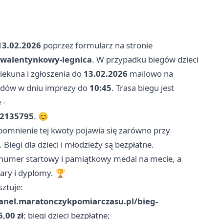
13.02.2026
poprzez formularz na stronie
-walentynkowy-legnica
. W przypadku biegów dzieci
iekuna i zgłoszenia do
13.02.2026
mailowo na
odów w dniu imprezy do
10:45
. Trasa biegu jest
 -
32135795
. 😊
pomnienie tej kwoty pojawia się zarówno przy
 Biegi dla dzieci i młodzieży są bezpłatne.
 numer startowy i pamiątkowy medal na mecie, a
ary i dyplomy. 🏆
sztuje:
panel.maratonczykpomiarczasu.pl/bieg-
5,00 zł
; biegi dzieci bezpłatne;