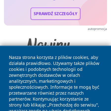
SPRAWDŹ SZCZEGÓŁY
autopromocja
Nasza strona korzysta z plików cookies, aby
działała prawidłowo. Używamy także plików
cookies i podobnych technologii od
zewnętrznych dostawców w celach
analitycznych, marketingowych i
społecznościowych. Informacje te mogą być
przetwarzane również przez naszych
Copyright © 2026 echolegnica.pl Wszystkie prawa
partnerów. Kontynuując korzystanie ze
zastrzeżone.
strony lub klikając „Przechodzę do serwisu",
wyrażasz zgodę na użycie dodatkowych