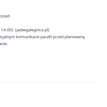
łoszeń
.00). (jadwigalegnica.pl)
ficjalnym komunikacie parafii przed planowaną
anie.