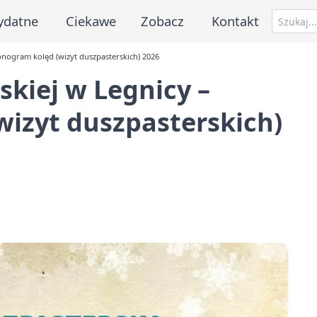
ydatne
Ciekawe
Zobacz
Kontakt
monogram kolęd (wizyt duszpasterskich) 2026
ąskiej w Legnicy –
izyt duszpasterskich)