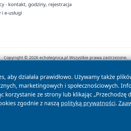
 - kontakt, godziny, rejestracja
i e-usługi
Copyright © 2026 echolegnica.pl Wszystkie prawa zastrzeżone.
es, aby działała prawidłowo. Używamy także plik
News
Autorzy
Polityka Prywatności
Polityka Cookie
cznych, marketingowych i społecznościowych. Inf
 korzystanie ze strony lub klikając „Przechodzę 
ookies zgodnie z naszą
polityką prywatności
.
Zaaw