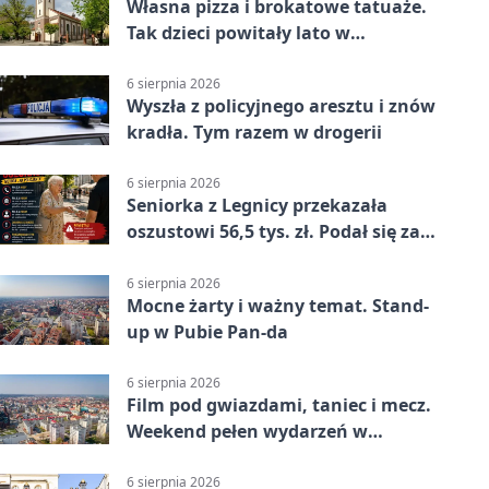
Własna pizza i brokatowe tatuaże.
Tak dzieci powitały lato w
Chojnowie
6 sierpnia 2026
Wyszła z policyjnego aresztu i znów
kradła. Tym razem w drogerii
6 sierpnia 2026
Seniorka z Legnicy przekazała
oszustowi 56,5 tys. zł. Podał się za
policjanta
6 sierpnia 2026
Mocne żarty i ważny temat. Stand-
up w Pubie Pan-da
6 sierpnia 2026
Film pod gwiazdami, taniec i mecz.
Weekend pełen wydarzeń w
Legnicy
6 sierpnia 2026