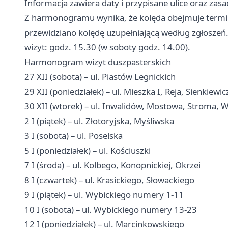
Informacja zawiera daty i przypisane ulice oraz zas
Z harmonogramu wynika, że kolęda obejmuje terminy
przewidziano kolędę uzupełniającą według zgłoszeń. 
wizyt: godz. 15.30 (w soboty godz. 14.00).
Harmonogram wizyt duszpasterskich
27 XII (sobota) – ul. Piastów Legnickich
29 XII (poniedziałek) – ul. Mieszka I, Reja, Sienkiew
30 XII (wtorek) – ul. Inwalidów, Mostowa, Stroma, W
2 I (piątek) – ul. Złotoryjska, Myśliwska
3 I (sobota) – ul. Poselska
5 I (poniedziałek) – ul. Kościuszki
7 I (środa) – ul. Kolbego, Konopnickiej, Okrzei
8 I (czwartek) – ul. Krasickiego, Słowackiego
9 I (piątek) – ul. Wybickiego numery 1-11
10 I (sobota) – ul. Wybickiego numery 13-23
12 I (poniedziałek) – ul. Marcinkowskiego