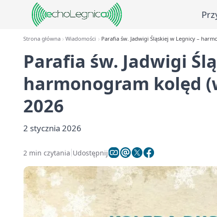
Prz
Strona główna
Wiadomości
Parafia św. Jadwigi Śląskiej w Legnicy – har
Parafia św. Jadwigi Śl
harmonogram kolęd (w
2026
2 stycznia 2026
2 min czytania
Udostępnij