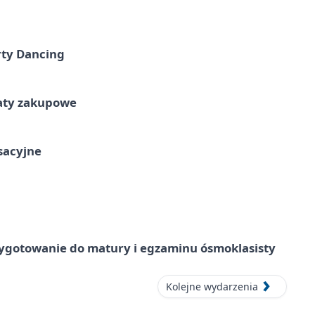
rty Dancing
taty zakupowe
ksacyjne
ygotowanie do matury i egzaminu ósmoklasisty
Kolejne wydarzenia