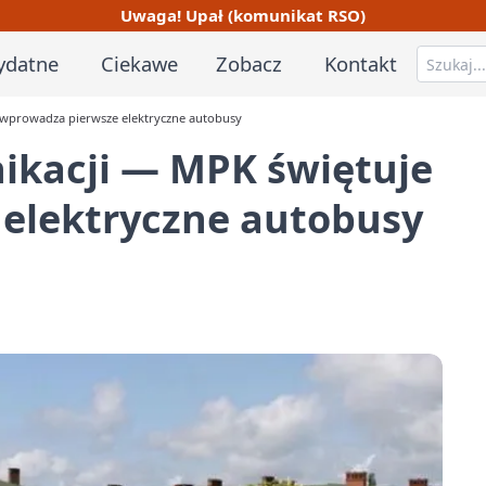
Uwaga! Upał (komunikat RSO)
ydatne
Ciekawe
Zobacz
Kontakt
i wprowadza pierwsze elektryczne autobusy
nikacji — MPK świętuje
 elektryczne autobusy