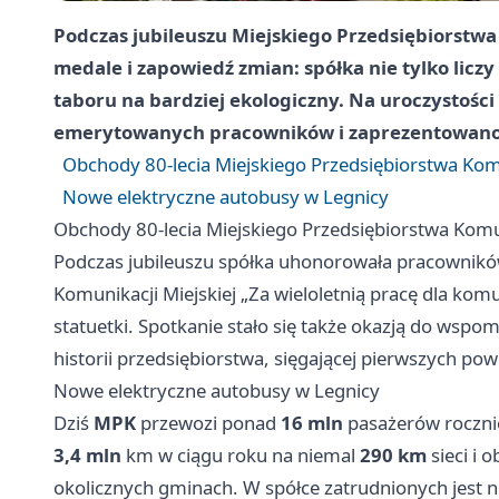
Podczas jubileuszu
Miejskiego Przedsiębiorstw
medale i zapowiedź zmian: spółka nie tylko liczy
taboru na bardziej ekologiczny. Na uroczystośc
emerytowanych pracowników i zaprezentowano n
Obchody 80-lecia Miejskiego Przedsiębiorstwa Ko
Nowe elektryczne autobusy w Legnicy
Obchody 80-lecia Miejskiego Przedsiębiorstwa Kom
Podczas jubileuszu spółka uhonorowała pracownik
Komunikacji Miejskiej „Za wieloletnią pracę dla komun
statuetki. Spotkanie stało się także okazją do wspo
historii przedsiębiorstwa, sięgającej pierwszych p
Nowe elektryczne autobusy w Legnicy
Dziś
MPK
przewozi ponad
16 mln
pasażerów rocznie
3,4 mln
km w ciągu roku na niemal
290 km
sieci i 
okolicznych gminach. W spółce zatrudnionych jest 