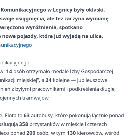
a Komunikacyjnego
w
Legnicy
były oklaski,
 swoje osiągnięcia, ale też zaczyna wymianę
i wręczono wyróżnienia, spotkano
owe pojazdy, które już wyjadą na ulice.
munikacyjnego
unikacyjnego
ów:
14
osób otrzymało medale Izby Gospodarczej
ikacji miejskiej”, a
24
kolejne — jubileuszowe
mnień z byłymi pracownikami i podkreślenia długiej
owojennych tramwajów.
. Flota to
63
autobusy, które pokonują łącznie ponad
obsługują
358
przystanków w mieście i czterech
nieco ponad
200
osób, w tym
130
kierowców, wśród