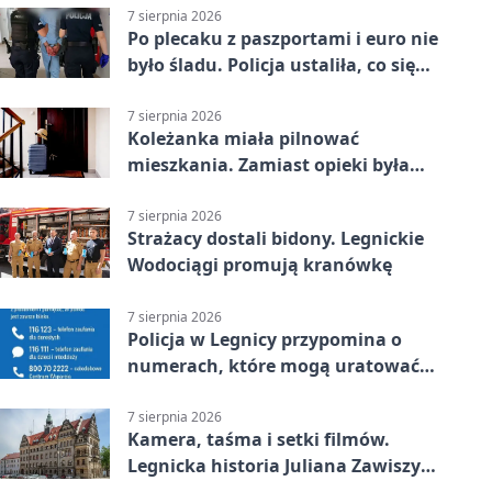
7 sierpnia 2026
Po plecaku z paszportami i euro nie
było śladu. Policja ustaliła, co się
stało
7 sierpnia 2026
Koleżanka miała pilnować
mieszkania. Zamiast opieki była
kradzież biżuterii
7 sierpnia 2026
Strażacy dostali bidony. Legnickie
Wodociągi promują kranówkę
7 sierpnia 2026
Policja w Legnicy przypomina o
numerach, które mogą uratować
życie
7 sierpnia 2026
Kamera, taśma i setki filmów.
Legnicka historia Juliana Zawiszy
na wystawie