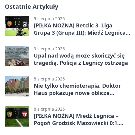
Ostatnie Artykuły
9 sierpnia 2026
[PIŁKA NOŻNA] Betclic 3. Liga
Grupa 3 (Grupa III): Miedź Legnica
II – Barycz Sułów 1:2. Późny cios
gości w Legnicy
9 sierpnia 2026
Upał nad wodą może skończyć się
tragedią. Policja z Legnicy ostrzega
8 sierpnia 2026
Nie tylko chemioterapia. Doktor
Haus pokazuje nowe oblicze
onkologii
8 sierpnia 2026
[PIŁKA NOŻNA] Miedź Legnica –
Pogoń Grodzisk Mazowiecki 0:1.
Pogoń liderem Betclic 1. ligi po