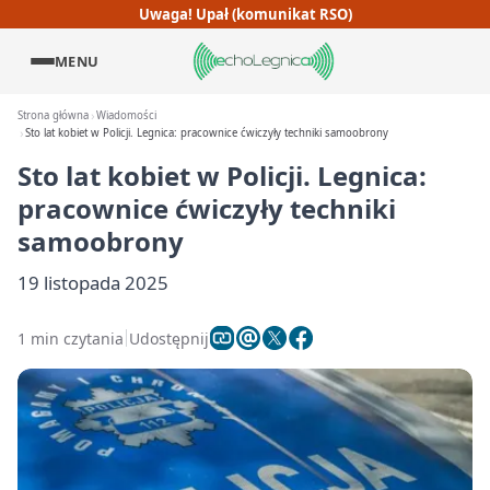
Uwaga! Upał (komunikat RSO)
MENU
Strona główna
Wiadomości
Sto lat kobiet w Policji. Legnica: pracownice ćwiczyły techniki samoobrony
Sto lat kobiet w Policji. Legnica:
pracownice ćwiczyły techniki
samoobrony
19 listopada 2025
1 min czytania
Udostępnij