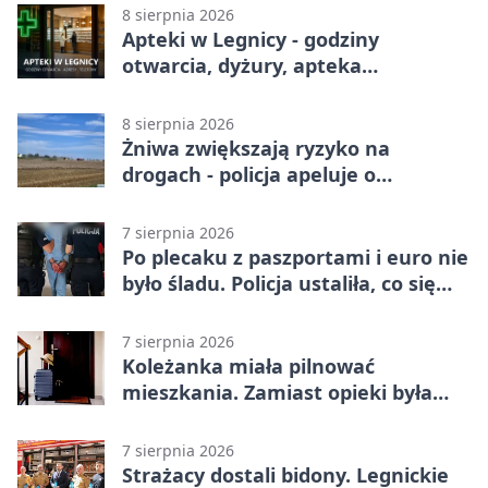
meczu w Legnicy
8 sierpnia 2026
Apteki w Legnicy - godziny
otwarcia, dyżury, apteka
całodobowa
8 sierpnia 2026
Żniwa zwiększają ryzyko na
drogach - policja apeluje o
ostrożność
7 sierpnia 2026
Po plecaku z paszportami i euro nie
było śladu. Policja ustaliła, co się
stało
7 sierpnia 2026
Koleżanka miała pilnować
mieszkania. Zamiast opieki była
kradzież biżuterii
7 sierpnia 2026
Strażacy dostali bidony. Legnickie