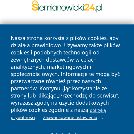
Nasza strona korzysta z plików cookies, aby
działała prawidłowo. Używamy także plików
cookies i podobnych technologii od
zewnętrznych dostawców w celach
Copyright © 2026 echolegnica.pl Wszystkie prawa
analitycznych, marketingowych i
zastrzeżone.
społecznościowych. Informacje te mogą być
przetwarzane również przez naszych
partnerów. Kontynuując korzystanie ze
Polityka
Polityka
News
Autorzy
strony lub klikając „Przechodzę do serwisu",
Prywatności
Cookies
wyrażasz zgodę na użycie dodatkowych
plików cookies zgodnie z naszą
polityką
.
.
prywatności
Zaawansowane ustawienia