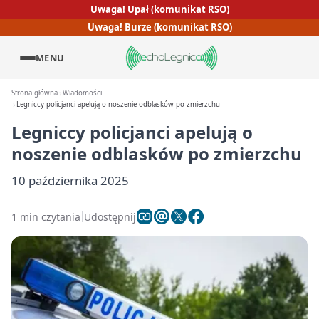
Uwaga! Upał (komunikat RSO)
Uwaga! Burze (komunikat RSO)
MENU
Strona główna
Wiadomości
Legniccy policjanci apelują o noszenie odblasków po zmierzchu
Legniccy policjanci apelują o
noszenie odblasków po zmierzchu
10 października 2025
1 min czytania
Udostępnij