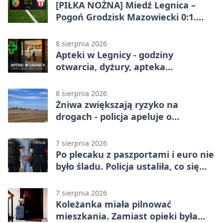
[PIŁKA NOŻNA] Miedź Legnica –
Pogoń Grodzisk Mazowiecki 0:1.
Pogoń liderem Betclic 1. ligi po
meczu w Legnicy
8 sierpnia 2026
Apteki w Legnicy - godziny
otwarcia, dyżury, apteka
całodobowa
8 sierpnia 2026
Żniwa zwiększają ryzyko na
drogach - policja apeluje o
ostrożność
7 sierpnia 2026
Po plecaku z paszportami i euro nie
było śladu. Policja ustaliła, co się
stało
7 sierpnia 2026
Koleżanka miała pilnować
mieszkania. Zamiast opieki była