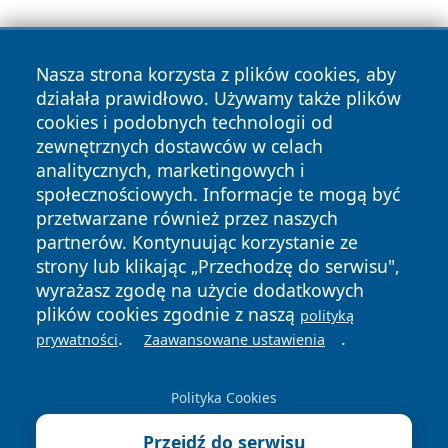
Nasza strona korzysta z plików cookies, aby
działała prawidłowo. Używamy także plików
cookies i podobnych technologii od
zewnętrznych dostawców w celach
Copyright © 2026 echolegnica.pl Wszystkie prawa
analitycznych, marketingowych i
zastrzeżone.
społecznościowych. Informacje te mogą być
przetwarzane również przez naszych
partnerów. Kontynuując korzystanie ze
Polityka
Polityka
News
Autorzy
strony lub klikając „Przechodzę do serwisu",
Prywatności
Cookies
wyrażasz zgodę na użycie dodatkowych
plików cookies zgodnie z naszą
polityką
.
.
prywatności
Zaawansowane ustawienia
Polityka Cookies
Przejdź do serwisu