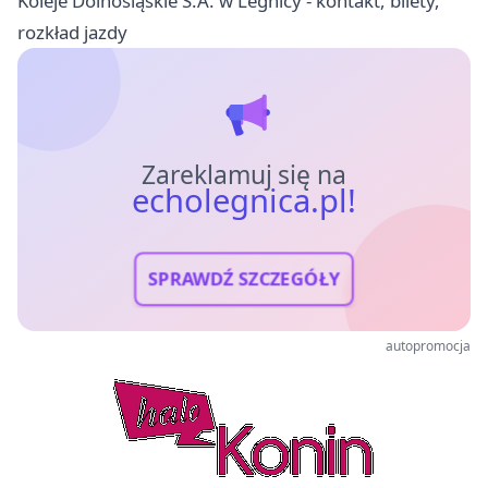
Koleje Dolnośląskie S.A. w Legnicy - kontakt, bilety,
rozkład jazdy
Zareklamuj się na
echolegnica.pl!
SPRAWDŹ SZCZEGÓŁY
autopromocja