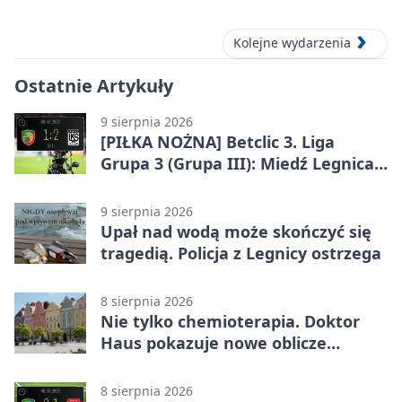
Kolejne wydarzenia
Ostatnie Artykuły
9 sierpnia 2026
[PIŁKA NOŻNA] Betclic 3. Liga
Grupa 3 (Grupa III): Miedź Legnica
II – Barycz Sułów 1:2. Późny cios
gości w Legnicy
9 sierpnia 2026
Upał nad wodą może skończyć się
tragedią. Policja z Legnicy ostrzega
8 sierpnia 2026
Nie tylko chemioterapia. Doktor
Haus pokazuje nowe oblicze
onkologii
8 sierpnia 2026