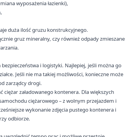
miana wyposażenia łazienki),
,
je duża ilość gruzu konstrukcyjnego.
yłącznie gruz mineralny, czy również odpady zmieszane
warzania.
ezpieczeństwa i logistyki. Najlepiej, jeśli można go
ałce. Jeśli nie ma takiej możliwości, konieczne może
od zarządcy drogi.
ać ciężar załadowanego kontenera. Dla większych
 samochodu ciężarowego – z wolnym przejazdem i
eśniejsze wykonanie zdjęcia pustego kontenera i
rzy odbiorze.
ba uwzględnić tempo prac i możliwe przestoje.