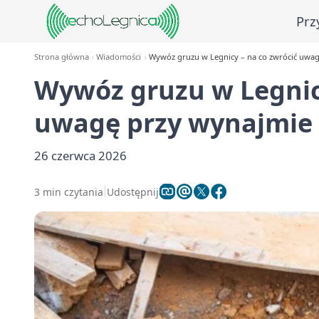
Prz
Strona główna
Wiadomości
Wywóz gruzu w Legnicy – na co zwrócić uwag
Wywóz gruzu w Legnicy
uwagę przy wynajmie
26 czerwca 2026
3 min czytania
Udostępnij