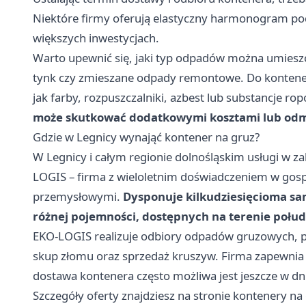
Niektóre firmy oferują elastyczny harmonogram pod
większych inwestycjach.
Warto upewnić się, jaki typ odpadów można umiesz
tynk czy zmieszane odpady remontowe. Do kontenera
jak farby, rozpuszczalniki, azbest lub substancje r
może skutkować dodatkowymi kosztami lub od
Gdzie w Legnicy wynająć kontener na gruz?
W Legnicy i całym regionie dolnośląskim usługi w z
LOGIS – firma z wieloletnim doświadczeniem w go
przemysłowymi.
Dysponuje kilkudziesięcioma sa
różnej pojemności, dostępnych na terenie połud
EKO-LOGIS realizuje odbiory odpadów gruzowych, 
skup złomu oraz sprzedaż kruszyw. Firma zapewni
dostawa kontenera często możliwa jest jeszcze w dn
Szczegóły oferty znajdziesz na stronie
kontenery na 