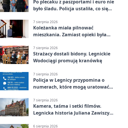
Po plecaku z paszportami i euro nie
było śladu. Policja ustaliła, co się
stało
7 sierpnia 2026
Koleżanka miała pilnować
mieszkania. Zamiast opieki była
kradzież biżuterii
7 sierpnia 2026
Strażacy dostali bidony. Legnickie
Wodociągi promują kranówkę
7 sierpnia 2026
Policja w Legnicy przypomina o
numerach, które mogą uratować
życie
7 sierpnia 2026
Kamera, taśma i setki filmów.
Legnicka historia Juliana Zawiszy
na wystawie
6 sierpnia 2026