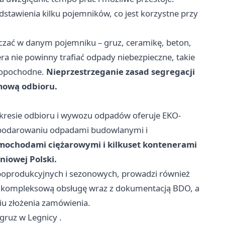
stawienia kilku pojemników, co jest korzystne przy
czać w danym pojemniku – gruz, ceramikę, beton,
 nie powinny trafiać odpady niebezpieczne, takie
opopochodne.
Nieprzestrzeganie zasad segregacji
mową odbioru.
akresie odbioru i wywozu odpadów oferuje EKO-
spodarowaniu odpadami budowlanymi i
mochodami ciężarowymi i kilkuset kontenerami
niowej Polski.
poprodukcyjnych i sezonowych, prowadzi również
a kompleksową obsługę wraz z dokumentacją BDO, a
iu złożenia zamówienia.
gruz w Legnicy
.