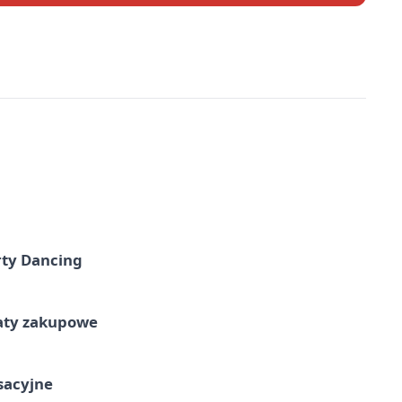
rty Dancing
taty zakupowe
ksacyjne