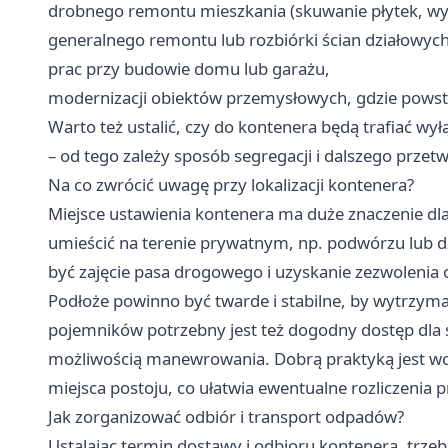
drobnego remontu mieszkania (skuwanie płytek, wy
generalnego remontu lub rozbiórki ścian działowych
prac przy budowie domu lub garażu,
modernizacji obiektów przemysłowych, gdzie powsta
Warto też ustalić, czy do kontenera będą trafiać w
– od tego zależy sposób segregacji i dalszego przet
Na co zwrócić uwagę przy lokalizacji kontenera?
Miejsce ustawienia kontenera ma duże znaczenie dla b
umieścić na terenie prywatnym, np. podwórzu lub dzi
być zajęcie pasa drogowego i uzyskanie zezwolenia 
Podłoże powinno być twarde i stabilne, by wytrzym
pojemników potrzebny jest też dogodny dostęp dla
możliwością manewrowania. Dobrą praktyką jest wcz
miejsca postoju, co ułatwia ewentualne rozliczenia p
Jak zorganizować odbiór i transport odpadów?
Ustalając termin dostawy i odbioru kontenera, trze