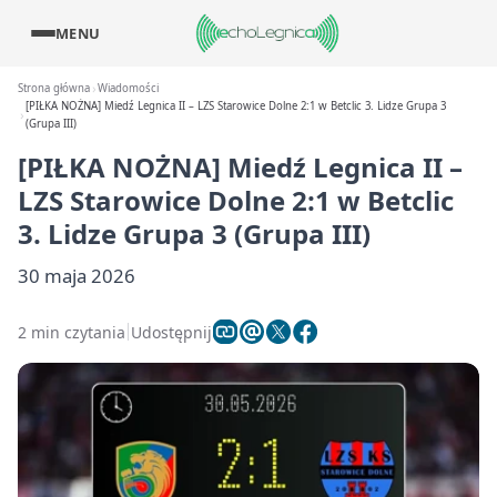
MENU
Strona główna
Wiadomości
[PIŁKA NOŻNA] Miedź Legnica II – LZS Starowice Dolne 2:1 w Betclic 3. Lidze Grupa 3
(Grupa III)
[PIŁKA NOŻNA] Miedź Legnica II –
LZS Starowice Dolne 2:1 w Betclic
3. Lidze Grupa 3 (Grupa III)
30 maja 2026
2 min czytania
Udostępnij