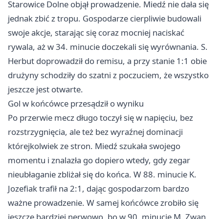
Starowice Dolne objął prowadzenie. Miedź nie dała się
jednak zbić z tropu. Gospodarze cierpliwie budowali
swoje akcje, starając się coraz mocniej naciskać
rywala, aż w 34. minucie doczekali się wyrównania. S.
Herbut doprowadził do remisu, a przy stanie 1:1 obie
drużyny schodziły do szatni z poczuciem, że wszystko
jeszcze jest otwarte.
Gol w końcówce przesądził o wyniku
Po przerwie mecz długo toczył się w napięciu, bez
rozstrzygnięcia, ale też bez wyraźnej dominacji
którejkolwiek ze stron. Miedź szukała swojego
momentu i znalazła go dopiero wtedy, gdy zegar
nieubłaganie zbliżał się do końca. W 88. minucie K.
Jozefiak trafił na 2:1, dając gospodarzom bardzo
ważne prowadzenie. W samej końcówce zrobiło się
jeszcze bardziej nerwowo, bo w 90. minucie M. Zwan