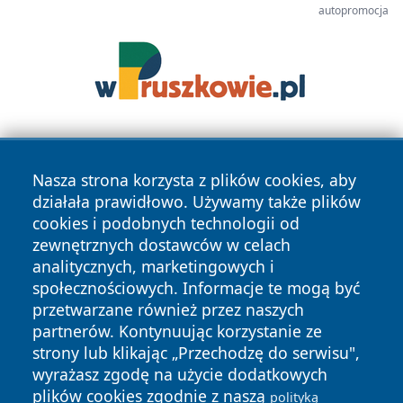
autopromocja
Nasza strona korzysta z plików cookies, aby
działała prawidłowo. Używamy także plików
cookies i podobnych technologii od
zewnętrznych dostawców w celach
Copyright © 2026 echolegnica.pl Wszystkie prawa
analitycznych, marketingowych i
zastrzeżone.
społecznościowych. Informacje te mogą być
przetwarzane również przez naszych
partnerów. Kontynuując korzystanie ze
Polityka
Polityka
News
Autorzy
strony lub klikając „Przechodzę do serwisu",
Prywatności
Cookies
wyrażasz zgodę na użycie dodatkowych
plików cookies zgodnie z naszą
polityką