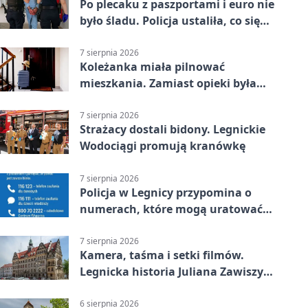
Po plecaku z paszportami i euro nie
było śladu. Policja ustaliła, co się
stało
7 sierpnia 2026
Koleżanka miała pilnować
mieszkania. Zamiast opieki była
kradzież biżuterii
7 sierpnia 2026
Strażacy dostali bidony. Legnickie
Wodociągi promują kranówkę
7 sierpnia 2026
Policja w Legnicy przypomina o
numerach, które mogą uratować
życie
7 sierpnia 2026
Kamera, taśma i setki filmów.
Legnicka historia Juliana Zawiszy
na wystawie
6 sierpnia 2026