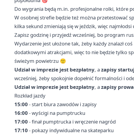
popołudnia 🎯
Do wygrania będą m.in. profesjonalne rolki, które p
W osobnej strefie będzie też można przetestować s
kilka sekund zmieniają się w jeździk, więc najmłodsi 
Zapisz godzinę i przyjedź wcześniej, bo program ru
Wydarzenie jest ułożone tak, żeby każdy znalazł coś 
dodatkowymi atrakcjami, więc to nie będzie tylko sp
świeżym powietrzu 🙂
Udział w imprezie jest bezpłatny
, a
zapisy start
wcześniej, żeby spokojnie dopełnić formalności i o
Udział w imprezie jest bezpłatny
, a
zapisy prowa
Rozkład jazdy
15:00
- start biura zawodów i zapisy
16:00
- wyścigi na pumptrucku
17:00
- finał pumptrucka i wręczenie nagród
17:10
- pokazy indywidualne na skateparku