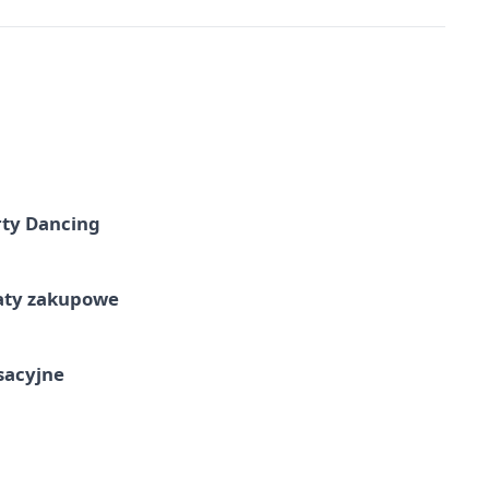
rty Dancing
taty zakupowe
ksacyjne