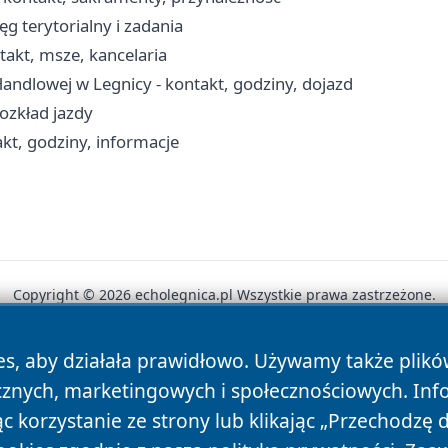
ęg terytorialny i zadania
takt, msze, kancelaria
andlowej w Legnicy - kontakt, godziny, dojazd
rozkład jazdy
akt, godziny, informacje
Copyright © 2026 echolegnica.pl Wszystkie prawa zastrzeżone.
es, aby działała prawidłowo. Używamy także plik
News
Autorzy
Polityka Prywatności
Polityka Cookie
cznych, marketingowych i społecznościowych. Inf
 korzystanie ze strony lub klikając „Przechodzę 