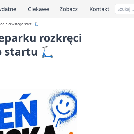
ydatne
Ciekawe
Zobacz
Kontakt
 od pierwszego startu 🛴
eparku rozkręci
 startu 🛴