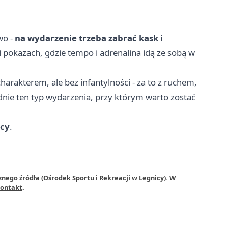
wo -
na wydarzenie trzeba zabrać kask i
i pokazach, gdzie tempo i adrenalina idą ze sobą w
harakterem, ale bez infantylności - za to z ruchem,
adnie ten typ wydarzenia, przy którym warto zostać
icy
.
nego źródła (Ośrodek Sportu i Rekreacji w Legnicy). W
ontakt
.