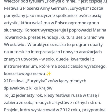
Wieczór pod tytułem „Pomyśl o mnie…” jest częścią XI
Festiwalu Piosenki Anny German „Eurydyka” i został
pomyślany jako muzyczne spotkanie z twórczością
artystki, która wciąż ma w Polsce ogromne grono
słuchaczy. Koncert wyreżyseruje i poprowadzi Marina
Towarnicka, prezes Fundacji „Kultura Bez Granic” we
Wrocławiu
. W praktyce oznacza to program oparty
na autorskich interpretacjach i nowych aranżacjach
znanych utworów - w solo, duecie, kwartecie i z
instrumentarium, które ma dodać całości wyraźnego,
koncertowego nerwu ✨
XI Festiwal „Eurydyka” znów łączy młodych
śpiewaków z kilku krajów
To już jedenasty rok, kiedy festiwal rusza w trasę i
zabiera ze sobą młodych artystów z różnych stron.
Projekt, który wystartował w 2012 roku, przypomina