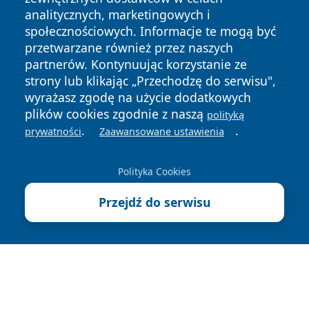
analitycznych, marketingowych i
społecznościowych. Informacje te mogą być
przetwarzane również przez naszych
partnerów. Kontynuując korzystanie ze
strony lub klikając „Przechodzę do serwisu",
Copyright © 2026 echolegnica.pl Wszystkie prawa
wyrażasz zgodę na użycie dodatkowych
zastrzeżone.
plików cookies zgodnie z naszą
polityką
.
.
prywatności
Zaawansowane ustawienia
Polityka
Polityka
News
Autorzy
Prywatności
Cookies
Polityka Cookies
Przejdź do serwisu