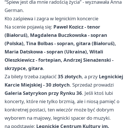
“Śpiew jest dla mnie radością życia” - wyznawała Anna
German.
Kto zaśpiewa i zagra w legnickim koncercie
Na scenie pojawią się:
Paweł Kozicz - tenor
(Białoruś), Magdalena Buczkowska - sopran
(Polska), Tina Bolbas - sopran, gitara (Białoruś),
Maria Datskowa - sopran (Ukraina), Witali
Oleszkiewicz - fortepian, Andrzej Sienażenski -
skrzypce, gitara
.
Za bilety trzeba zapłacić
35 złotych
, a przy
Legnickiej
Karcie Miejskiej - 30 złotych
. Sprzedaż prowadzi
Galeria Satyrykon przy Rynku 36
. Jeśli ktoś lubi
koncerty, które nie tylko brzmią, ale i niosą pamięć o
konkretnej postaci, ten wieczór może być dobrym
wyborem na majowy, legnicki spacer do muzyki.
na podstawie:
Legnickie Centrum Kultury im.